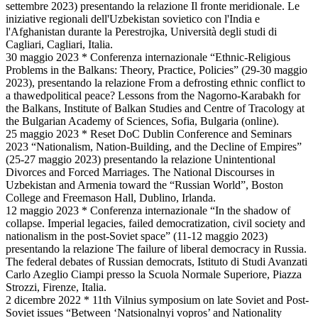
settembre 2023) presentando la relazione Il fronte meridionale. Le
iniziative regionali dell'Uzbekistan sovietico con l'India e
l'Afghanistan durante la Perestrojka, Università degli studi di
Cagliari, Cagliari, Italia.
30 maggio 2023 * Conferenza internazionale “Ethnic-Religious
Problems in the Balkans: Theory, Practice, Policies” (29-30 maggio
2023), presentando la relazione From a defrosting ethnic conflict to
a thawedpolitical peace? Lessons from the Nagorno-Karabakh for
the Balkans, Institute of Balkan Studies and Centre of Tracology at
the Bulgarian Academy of Sciences, Sofia, Bulgaria (online).
25 maggio 2023 * Reset DoC Dublin Conference and Seminars
2023 “Nationalism, Nation-Building, and the Decline of Empires”
(25-27 maggio 2023) presentando la relazione Unintentional
Divorces and Forced Marriages. The National Discourses in
Uzbekistan and Armenia toward the “Russian World”, Boston
College and Freemason Hall, Dublino, Irlanda.
12 maggio 2023 * Conferenza internazionale “In the shadow of
collapse. Imperial legacies, failed democratization, civil society and
nationalism in the post-Soviet space” (11-12 maggio 2023)
presentando la relazione The failure of liberal democracy in Russia.
The federal debates of Russian democrats, Istituto di Studi Avanzati
Carlo Azeglio Ciampi presso la Scuola Normale Superiore, Piazza
Strozzi, Firenze, Italia.
2 dicembre 2022 * 11th Vilnius symposium on late Soviet and Post-
Soviet issues “Between ‘Natsionalnyi vopros’ and Nationality