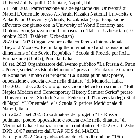
Università di Napoli L’Orientale, Napoli, Italia.
5-11 ott. 2023 Partecipazione alla delegazione dell'Università di
Napoli L'Orientale presso Al-Farabi Kazakh National University e
Ablai Khan University (Almaty, Kazakhstan) e partecipazione
all'evento congiunto con la University of World Economy and
Diplomacy organizzato con l’ambasciata d’Italia in Uzbekistan (10
ottobre 2023, Tashkent, Uzbekistan).
28-29 set. 2023 Organizzatore della conferenza internazionale
“Beyond Moscow. Rethinking the international and transnational
dimensions of the Soviet Republics”, Scuola di Procida per l'Alta
Formazione (UniOr), Procida, Italia.
18 set. 2023 Organizzatore dell'evento pubblico "La Russia di Putin
- Potere, società e visioni del mondo" presso la Fondazione Gramsci
di Roma nell'ambito del progetto “La Russia putiniana: potere,
opposizione e società civile nella dittatura” di Memorial Italia.
Dic 2022 – dic. 2023 Co-organizzazione del ciclo di seminari “16th
Naples Modern and Contemporary History Seminar Series” presso
l'Università degli Studi di Napoli Federico II, l'Università degli Studi
di Napoli “L'Orientale”, e la Scuola Superiore Meridionale di
Napoli, Italia.
Giu 2022 – set 2023 Coordinatore del progetto “La Russia
putiniana: potere, opposizione e società civile nella dittatura” di
Memorial Italia e finanziato con un contributo nel 2022 ex art. 23bis
DPR 18/67 stanziato dall’UAP SDS del MAECI.
Feb – giu 2022 Co-organizzazione del ciclo di seminari “15th