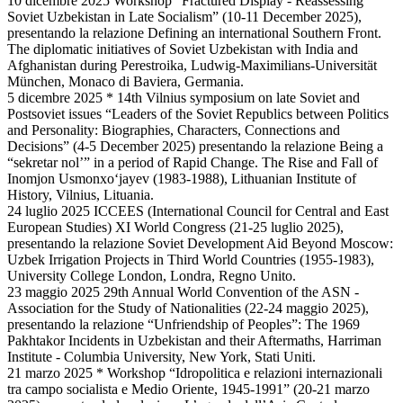
10 dicembre 2025 Workshop “Fractured Display - Reassessing
Soviet Uzbekistan in Late Socialism” (10-11 December 2025),
presentando la relazione Defining an international Southern Front.
The diplomatic initiatives of Soviet Uzbekistan with India and
Afghanistan during Perestroika, Ludwig-Maximilians-Universität
München, Monaco di Baviera, Germania.
5 dicembre 2025 * 14th Vilnius symposium on late Soviet and
Postsoviet issues “Leaders of the Soviet Republics between Politics
and Personality: Biographies, Characters, Connections and
Decisions” (4-5 December 2025) presentando la relazione Being a
“sekretar nol’” in a period of Rapid Change. The Rise and Fall of
Inomjon Usmonxo‘jayev (1983-1988), Lithuanian Institute of
History, Vilnius, Lituania.
24 luglio 2025 ICCEES (International Council for Central and East
European Studies) XI World Congress (21-25 luglio 2025),
presentando la relazione Soviet Development Aid Beyond Moscow:
Uzbek Irrigation Projects in Third World Countries (1955-1983),
University College London, Londra, Regno Unito.
23 maggio 2025 29th Annual World Convention of the ASN -
Association for the Study of Nationalities (22-24 maggio 2025),
presentando la relazione “Unfriendship of Peoples”: The 1969
Pakhtakor Incidents in Uzbekistan and their Aftermaths, Harriman
Institute - Columbia University, New York, Stati Uniti.
21 marzo 2025 * Workshop “Idropolitica e relazioni internazionali
tra campo socialista e Medio Oriente, 1945-1991” (20-21 marzo