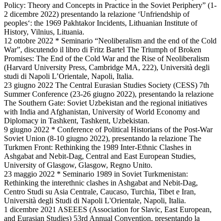
Policy: Theory and Concepts in Practice in the Soviet Periphery” (1-
2 dicembre 2022) presentando la relazione ‘Unfriendship of
peoples‘: the 1969 Pakhtakor Incidents, Lithuanian Institute of
History, Vilnius, Lituania.
12 ottobre 2022 * Seminario “Neoliberalism and the end of the Cold
War”, discutendo il libro di Fritz Bartel The Triumph of Broken
Promises: The End of the Cold War and the Rise of Neoliberalism
(Harvard University Press, Cambridge MA, 222), Università degli
studi di Napoli L’Orientale, Napoli, Italia.
23 giugno 2022 The Central Eurasian Studies Society (CESS) 7th
Summer Conference (23-26 giugno 2022), presentando la relazione
The Southern Gate: Soviet Uzbekistan and the regional initiatives
with India and Afghanistan, University of World Economy and
Diplomacy in Tashkent, Tashkent, Uzbekistan.
9 giugno 2022 * Conference of Political Historians of the Post-War
Soviet Union (8-10 giugno 2022), presentando la relazione The
Turkmen Front: Rethinking the 1989 Inter-Ethnic Clashes in
Ashgabat and Nebit-Dag, Central and East European Studies,
University of Glasgow, Glasgow, Regno Unito.
23 maggio 2022 * Seminario 1989 in Soviet Turkmenistan:
Rethinking the interethnic clashes in Ashgabat and Nebit-Dag,
Centro Studi su Asia Centrale, Caucaso, Turchia, Tibet e Iran,
Università degli Studi di Napoli L'Orientale, Napoli, Italia.
1 dicembre 2021 ASEEES (Association for Slavic, East European,
and Eurasian Studies) 53rd Annual Convention, presentando la