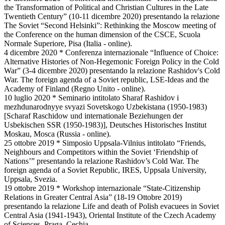
the Transformation of Political and Christian Cultures in the Late
Twentieth Century” (10-11 dicembre 2020) presentando la relazione
The Soviet “Second Helsinki”: Rethinking the Moscow meeting of
the Conference on the human dimension of the CSCE, Scuola
Normale Superiore, Pisa (Italia - online).
4 dicembre 2020 * Conferenza internazionale “Influence of Choice:
Alternative Histories of Non-Hegemonic Foreign Policy in the Cold
War” (3-4 dicembre 2020) presentando la relazione Rashidov's Cold
War. The foreign agenda of a Soviet republic, LSE-Ideas and the
Academy of Finland (Regno Unito - online).
10 luglio 2020 * Seminario intitolato Sharaf Rashidov i
mezhdunarodnyye svyazi Sovetskogo Uzbekistana (1950-1983)
[Scharaf Raschidow und internationale Beziehungen der
Usbekischen SSR (1950-1983)], Deutsches Historisches Institut
Moskau, Mosca (Russia - online).
25 ottobre 2019 * Simposio Uppsala-Vilnius intitolato “Friends,
Neighbours and Competitors within the Soviet ‘Friendship of
Nations’” presentando la relazione Rashidov’s Cold War. The
foreign agenda of a Soviet Republic, IRES, Uppsala University,
Uppsala, Svezia.
19 ottobre 2019 * Workshop internazionale “State-Citizenship
Relations in Greater Central Asia” (18-19 Ottobre 2019)
presentando la relazione Life and death of Polish evacuees in Soviet
Central Asia (1941-1943), Oriental Institute of the Czech Academy
of Sciences, Praga, Cechia.