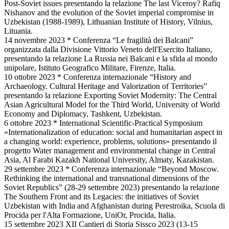
Post-Soviet issues presentando la relazione The last Viceroy? Rafiq
Nishanov and the evolution of the Soviet imperial compromise in
Uzbekistan (1988-1989), Lithuanian Institute of History, Vilnius,
Lituania.
14 novembre 2023 * Conferenza “Le fragilità dei Balcani”
organizzata dalla Divisione Vittorio Veneto dell'Esercito Italiano,
presentando la relazione La Russia nei Balcani e la sfida al mondo
unipolare, Istituto Geografico Militare, Firenze, Italia.
10 ottobre 2023 * Conferenza internazionale “History and
Archaeology. Cultural Heritage and Valorization of Territories”
presentando la relazione Exporting Soviet Modernity: The Central
Asian Agricultural Model for the Third World, University of World
Economy and Diplomacy, Tashkent, Uzbekistan.
6 ottobre 2023 * International Scientific-Practical Symposium
«Internationalization of education: social and humanitarian aspect in
a changing world: experience, problems, solutions» presentando il
progetto Water management and environmental change in Central
Asia, Al Farabi Kazakh National University, Almaty, Kazakistan.
29 settembre 2023 * Conferenza internazionale “Beyond Moscow.
Rethinking the international and transnational dimensions of the
Soviet Republics” (28-29 settembre 2023) presentando la relazione
The Southern Front and its Legacies: the initiatives of Soviet
Uzbekistan with India and Afghanistan during Perestroika, Scuola di
Procida per l'Alta Formazione, UniOr, Procida, Italia.
15 settembre 2023 XII Cantieri di Storia Sissco 2023 (13-15