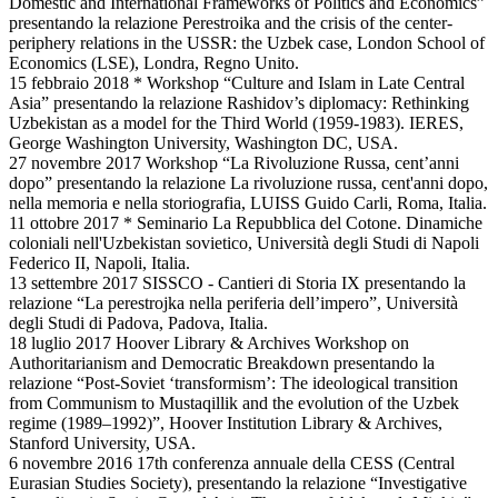
Domestic and International Frameworks of Politics and Economics”
presentando la relazione Perestroika and the crisis of the center-
periphery relations in the USSR: the Uzbek case, London School of
Economics (LSE), Londra, Regno Unito.
15 febbraio 2018 * Workshop “Culture and Islam in Late Central
Asia” presentando la relazione Rashidov’s diplomacy: Rethinking
Uzbekistan as a model for the Third World (1959-1983). IERES,
George Washington University, Washington DC, USA.
27 novembre 2017 Workshop “La Rivoluzione Russa, cent’anni
dopo” presentando la relazione La rivoluzione russa, cent'anni dopo,
nella memoria e nella storiografia, LUISS Guido Carli, Roma, Italia.
11 ottobre 2017 * Seminario La Repubblica del Cotone. Dinamiche
coloniali nell'Uzbekistan sovietico, Università degli Studi di Napoli
Federico II, Napoli, Italia.
13 settembre 2017 SISSCO - Cantieri di Storia IX presentando la
relazione “La perestrojka nella periferia dell’impero”, Università
degli Studi di Padova, Padova, Italia.
18 luglio 2017 Hoover Library & Archives Workshop on
Authoritarianism and Democratic Breakdown presentando la
relazione “Post-Soviet ‘transformism’: The ideological transition
from Communism to Mustaqillik and the evolution of the Uzbek
regime (1989–1992)”, Hoover Institution Library & Archives,
Stanford University, USA.
6 novembre 2016 17th conferenza annuale della CESS (Central
Eurasian Studies Society), presentando la relazione “Investigative