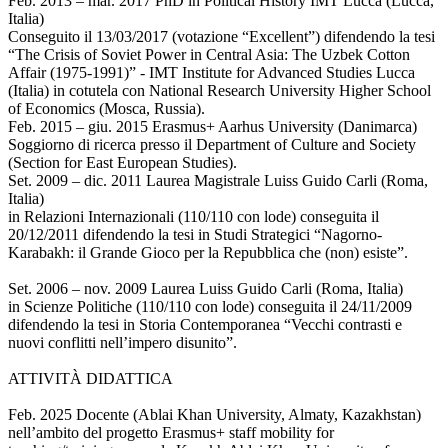
Feb. 2013 – mar. 2017 PhD in Political History IMT Lucca (Lucca,
Italia)
Conseguito il 13/03/2017 (votazione “Excellent”) difendendo la tesi
“The Crisis of Soviet Power in Central Asia: The Uzbek Cotton
Affair (1975-1991)” - IMT Institute for Advanced Studies Lucca
(Italia) in cotutela con National Research University Higher School
of Economics (Mosca, Russia).
Feb. 2015 – giu. 2015 Erasmus+ Aarhus University (Danimarca)
Soggiorno di ricerca presso il Department of Culture and Society
(Section for East European Studies).
Set. 2009 – dic. 2011 Laurea Magistrale Luiss Guido Carli (Roma,
Italia)
in Relazioni Internazionali (110/110 con lode) conseguita il
20/12/2011 difendendo la tesi in Studi Strategici “Nagorno-
Karabakh: il Grande Gioco per la Repubblica che (non) esiste”.
Set. 2006 – nov. 2009 Laurea Luiss Guido Carli (Roma, Italia)
in Scienze Politiche (110/110 con lode) conseguita il 24/11/2009
difendendo la tesi in Storia Contemporanea “Vecchi contrasti e
nuovi conflitti nell’impero disunito”.
ATTIVITÀ DIDATTICA
Feb. 2025 Docente (Ablai Khan University, Almaty, Kazakhstan)
nell’ambito del progetto Erasmus+ staff mobility for