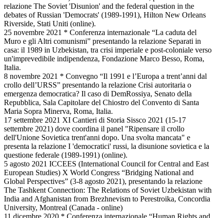
relazione The Soviet 'Disunion' and the federal question in the
debates of Russian 'Democrats' (1989-1991), Hilton New Orleans
Riverside, Stati Uniti (online).
25 novembre 2021 * Conferenza internazionale “La caduta del
Muro e gli Altri comunismi” presentando la relazione Separati in
casa: il 1989 in Uzbekistan, tra crisi imperiale e post-coloniale verso
un'imprevedibile indipendenza, Fondazione Marco Besso, Roma,
Italia.
8 novembre 2021 * Convegno “Il 1991 e l’Europa a trent’anni dal
crollo dell’URSS” presentando la relazione Crisi autoritaria o
emergenza democratica? Il caso di DemRossiya, Senato della
Repubblica, Sala Capitolare del Chiostro del Convento di Santa
Maria Sopra Minerva, Roma, Italia.
17 settembre 2021 XI Cantieri di Storia Sissco 2021 (15-17
settembre 2021) dove coordina il panel "Ripensare il crollo
dell'Unione Sovietica trent'anni dopo. Una svolta mancata" e
presenta la relazione I 'democratici' russi, la disunione sovietica e la
questione federale (1989-1991) (online).
5 agosto 2021 ICCEES (International Council for Central and East
European Studies) X World Congress “Bridging National and
Global Perspectives” (3-8 agosto 2021), presentando la relazione
The Tashkent Connection: The Relations of Soviet Uzbekistan with
India and Afghanistan from Brezhnevism to Perestroika, Concordia
University, Montreal (Canada - online)
11 dicembre 2020 * Conferenza internazionale “Human Rights and