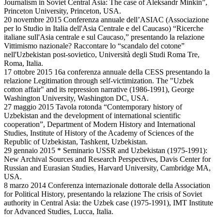
Journalism in Soviet Central Asia: The case of Aleksandr Minkin”,
Princeton University, Princeton, USA.
20 novembre 2015 Conferenza annuale dell’ASIAC (Associazione
per lo Studio in Italia dell'Asia Centrale e del Caucaso) “Ricerche
italiane sull'Asia centrale e sul Caucaso,” presentando la relazione
Vittimismo nazionale? Raccontare lo “scandalo del cotone”
nell'Uzbekistan post-sovietico, Università degli Studi Roma Tre,
Roma, Italia.
17 ottobre 2015 16a conferenza annuale della CESS presentando la
relazione Legitimation through self-victimization. The "Uzbek
cotton affair" and its repression narrative (1986-1991), George
Washington University, Washington DC, USA.
27 maggio 2015 Tavola rotonda “Contemporary history of
Uzbekistan and the development of international scientific
cooperation”, Department of Modern History and International
Studies, Institute of History of the Academy of Sciences of the
Republic of Uzbekistan, Tashkent, Uzbekistan.
29 gennaio 2015 * Seminario USSR and Uzbekistan (1975-1991):
New Archival Sources and Research Perspectives, Davis Center for
Russian and Eurasian Studies, Harvard University, Cambridge MA,
USA.
8 marzo 2014 Conferenza internazionale dottorale della Association
for Political History, presentando la relazione The crisis of Soviet
authority in Central Asia: the Uzbek case (1975-1991), IMT Institute
for Advanced Studies, Lucca, Italia.