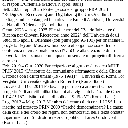
di Napoli L'Orientale (Padova-Napoli, Italia)
Sett. 2023 – apr. 2025 Partecipazione al gruppo PRA 2023
“ReDigiOr - Recovering and Digitalizing the UniOr cultural
heritage and its entangled histories: the Bonelli Archive”, Università
di Napoli L'Orientale (Napoli, Italia)
Genn. 2023 – mag. 2025 PI e vincitore del "Bando Iniziative di
Ricerca per Giovani Ricercatori anno 2022" dell'Università degli
Studi di Napoli L'Orientale (con punteggio 95/100) per finanziare il
progetto Beyond Moscow, finalizzato all'organizzazione di una
conferenza internazionale presso l'UniOr e alla creazione di un
network internazionale con il quale presentare un progetto di ricerca
europeo.
Feb. 2019 – Giu. 2020 Partecipazione al gruppo di ricerca MIUR
PRIN 2015 “L’incontro del comunismo riformatore e della Chiesa
Cattolica con i diritti umani (1975-1991)” – Università di Roma Tor
Vergata – Università degli studi Roma Tre (Roma, Italia)
Dic. 2013 – Dic. 2014 Fellowship per ricerca archivistica per il
progetto “Gli addetti militari italiani alla vigilia della Grande Guerra
1914-1915” – Istituto di studi politici “S. Pio V” (Roma, Italia)
Lug. 2012 – Mag. 2013 Membro del centro di ricerca LUISS Lap
inserito nel progetto PRIN 2009 “Perché democratizzare? Le cause
della crisi e del crollo dei regimi non democratici nella terza ondata”,
Dipartimento di Studi storici e socio-politici – Luiss Guido Carli
(Roma, Italia)