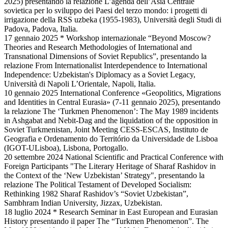
2025) presentando la relazione L’agenda dell’Asia Centrale
sovietica per lo sviluppo dei Paesi del terzo mondo: i progetti di
irrigazione della RSS uzbeka (1955-1983), Università degli Studi di
Padova, Padova, Italia.
17 gennaio 2025 * Workshop internazionale “Beyond Moscow?
Theories and Research Methodologies of International and
Transnational Dimensions of Soviet Republics”, presentando la
relazione From Internationalist Interdependence to International
Independence: Uzbekistan's Diplomacy as a Soviet Legacy,
Università di Napoli L’Orientale, Napoli, Italia.
10 gennaio 2025 International Conference «Geopolitics, Migrations
and Identities in Central Eurasia» (7-11 gennaio 2025), presentando
la relazione The ‘Turkmen Phenomenon’: The May 1989 incidents
in Ashgabat and Nebit-Dag and the liquidation of the opposition in
Soviet Turkmenistan, Joint Meeting CESS-ESCAS, Instituto de
Geografia e Ordenamento do Território da Universidade de Lisboa
(IGOT-ULisboa), Lisbona, Portogallo.
20 settembre 2024 National Scientific and Practical Conference with
Foreign Participants "The Literary Heritage of Sharaf Rashidov in
the Context of the ‘New Uzbekistan’ Strategy", presentando la
relazione The Political Testament of Developed Socialism:
Rethinking 1982 Sharaf Rashidov’s “Soviet Uzbekistan”,
Sambhram Indian University, Jizzax, Uzbekistan.
18 luglio 2024 * Research Seminar in East European and Eurasian
History presentando il paper The “Turkmen Phenomenon”. The