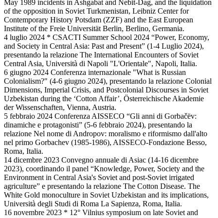
May 1989 incidents in Ashgabat and Nebit-Dag, and the liquidation
of the opposition in Soviet Turkmenistan, Leibniz Center for
Contemporary History Potsdam (ZZF) and the East European
Institute of the Freie Universität Berlin, Berlino, Germania.
4 luglio 2024 * CSACTI Summer School 2024 “Power, Economy,
and Society in Central Asia: Past and Present” (1-4 Luglio 2024),
presentando la relazione The International Encounters of Soviet
Central Asia, Università di Napoli "L'Orientale", Napoli, Italia.
6 giugno 2024 Conferenza internazionale "What is Russian
Colonialism?" (4-6 giugno 2024), presentando la relazione Colonial
Dimensions, Imperial Crisis, and Postcolonial Discourses in Soviet
Uzbekistan during the ‘Cotton Affair’, Österreichische Akademie
der Wissenschaften, Vienna, Austria.
5 febbraio 2024 Conferenza AISSECO “Gli anni di Gorbačëv:
dinamiche e protagonisti” (5-6 febbraio 2024), presentando la
relazione Nel nome di Andropov: moralismo e riformismo dall'alto
nel primo Gorbachev (1985-1986), AISSECO-Fondazione Besso,
Roma, Italia.
14 dicembre 2023 Convegno annuale di Asiac (14-16 dicembre
2023), coordinando il panel “Knowledge, Power, Society and the
Environment in Central Asia's Soviet and post-Soviet irrigated
agriculture” e presentando la relazione The Cotton Disease. The
White Gold monoculture in Soviet Uzbekistan and its implications,
Università degli Studi di Roma La Sapienza, Roma, Italia.
16 novembre 2023 * 12° Vilnius symposium on late Soviet and