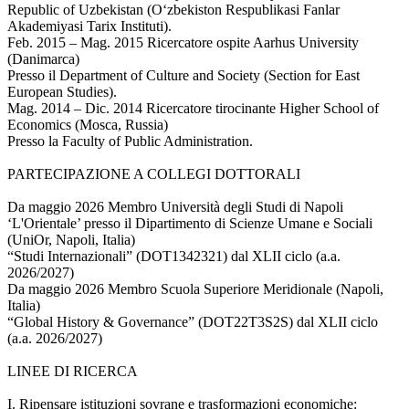
Republic of Uzbekistan (O‘zbekiston Respublikasi Fanlar
Akademiyasi Tarix Instituti).
Feb. 2015 – Mag. 2015 Ricercatore ospite Aarhus University
(Danimarca)
Presso il Department of Culture and Society (Section for East
European Studies).
Mag. 2014 – Dic. 2014 Ricercatore tirocinante Higher School of
Economics (Mosca, Russia)
Presso la Faculty of Public Administration.
PARTECIPAZIONE A COLLEGI DOTTORALI
Da maggio 2026 Membro Università degli Studi di Napoli
‘L'Orientale’ presso il Dipartimento di Scienze Umane e Sociali
(UniOr, Napoli, Italia)
“Studi Internazionali” (DOT1342321) dal XLII ciclo (a.a.
2026/2027)
Da maggio 2026 Membro Scuola Superiore Meridionale (Napoli,
Italia)
“Global History & Governance” (DOT22T3S2S) dal XLII ciclo
(a.a. 2026/2027)
LINEE DI RICERCA
I. Ripensare istituzioni sovrane e trasformazioni economiche: