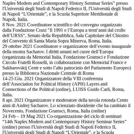
Naples Modern and Contemporary History Seminar Series” presso
l'Università degli Studi di Napoli Federico II, l'Università degli Studi
di Napoli “L'Orientale”, e la Scuola Superiore Meridionale di
Napoli, Italia.
8 Nov. 2021 Coordinatore scientifico del convegno organizzato
dalla Fondazione Craxi "Il 1991 e l’Europa a trent’anni dal crollo
dell’URSS", Senato della Repubblica, Sala Capitolare del Chiostro
del Convento di Santa Maria Sopra Minerva, Roma, Italia.
29 ottobre 2021 Coordinatore e organizzatore dell’evento inaugurale
della mostra Sacharov. I diritti umani nel cuore dell’Europa
(organizzata da Memorial Italia, Fondazione Gramsci e Fondazione
Circolo Fratelli Rosselli, in collaborazione con Memorial France e
Sakharovskij Centr e sotto l’alto patrocinio del Parlamento Europeo)
presso la Biblioteca Nazionale Centrale di Roma
14-25 Giu. 2021 Organizzatore della VIII conferenza
dell’Association for Political History (APH) Layers and
Connections of the Political (online), LUISS Guido Carli, Roma,
Italia.
8 apr. 2021 Organizzatore e moderatore della tavola rotonda Cento
anni di Andrej Sacharov. Lo scienziato dissidente che ha cambiato il
Novecento, Fondazione Gramsci, Roma, Italia (online)
24 Feb – 19 Mag 2021 Co-organizzazione del ciclo di seminari
“14th Naples Modern and Contemporary History Seminar Series”
(online) presso l'Università degli Studi di Napoli Federico II,
l'Università degli Studi di Napoli “L'Orientale”, e la Scuola