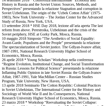
14 settembre 2018 * Conferenza internazionale “Economy and
History in Russia and the Soviet Union: Sources, Methods, and
Perspectives” presentando la relazione Stagnation and corruption in
Soviet Uzbekistan. The origin of the ‘Uzbek Cotton Affair’ (1975-
1983), New York University – The Jordan Center for the Advanced
Study of Russia, New York, USA.
13 settembre 2018 * HSE Day 2018, lezione all’aria aperta The last
reform from above. Perestroika, Uzbekistan and the crisis of the
Soviet periphery, HSE at Gorky Park, Mosca, Russia.
10 maggio 2018 Simposio “The Aesthetics of Social Equality:
Avant-Garde, Populisms and the People” presentando la relazione
The spectacularization of Soviet justice. The Gdlyan-Ivanov affair,
1987-1991, National Research University Higher School of
Economics, Mosca, Russia.
26 aprile 2018 * Young Scholars’ Workshop nella conferenza
“Regime Evolution, Institutional Change, and Social Transformation
in Russia: Lessons for Political Science” presentando la relazione
Inflaming Public Opinion in late Soviet Russia: the Gdlyan-Ivanov
Affair, 1987-1991, Yale MacMillan Center – Russian Studies
Program, Yale University, New Haven, USA.
13 aprile 2018 Seminario The Cotton Republic: Colonial Practices
in Soviet Uzbekistan, The International Center for the History and
Sociology of World War II and Its Consequences, National
Research University Higher School of Economics, Mosca, Russia.
23 marzo 2018 * Workshop “Reevaluating the Soviet Collapse: