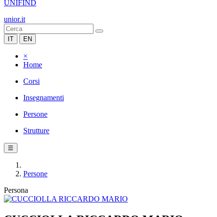
UNIFIND
unior.it
IT
EN
×
Home
Corsi
Insegnamenti
Persone
Strutture
☰
Persone
Persona