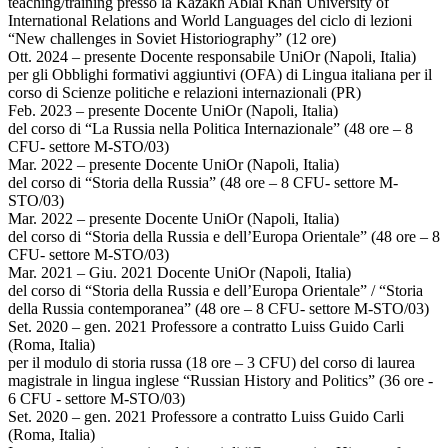
teaching/training presso la Kazakh Ablai Khan University of
International Relations and World Languages del ciclo di lezioni
“New challenges in Soviet Historiography” (12 ore)
Ott. 2024 – presente Docente responsabile UniOr (Napoli, Italia)
per gli Obblighi formativi aggiuntivi (OFA) di Lingua italiana per il
corso di Scienze politiche e relazioni internazionali (PR)
Feb. 2023 – presente Docente UniOr (Napoli, Italia)
del corso di “La Russia nella Politica Internazionale” (48 ore – 8
CFU- settore M-STO/03)
Mar. 2022 – presente Docente UniOr (Napoli, Italia)
del corso di “Storia della Russia” (48 ore – 8 CFU- settore M-
STO/03)
Mar. 2022 – presente Docente UniOr (Napoli, Italia)
del corso di “Storia della Russia e dell’Europa Orientale” (48 ore – 8
CFU- settore M-STO/03)
Mar. 2021 – Giu. 2021 Docente UniOr (Napoli, Italia)
del corso di “Storia della Russia e dell’Europa Orientale” / “Storia
della Russia contemporanea” (48 ore – 8 CFU- settore M-STO/03)
Set. 2020 – gen. 2021 Professore a contratto Luiss Guido Carli
(Roma, Italia)
per il modulo di storia russa (18 ore – 3 CFU) del corso di laurea
magistrale in lingua inglese “Russian History and Politics” (36 ore -
6 CFU - settore M-STO/03)
Set. 2020 – gen. 2021 Professore a contratto Luiss Guido Carli
(Roma, Italia)