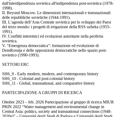
dall'interdipendenza sovietica all'indipendenza post-sovietica (1978-
1998).
II. Beyond Moscow. Le dimensioni internazionali e transnazionali
delle repubbliche sovietiche (1944-1991).
III. L’agenda dell’Asia Centrale sovietica per lo sviluppo dei Paesi
del terzo mondo: i progetti di irrigazione della RSS uzbeka (1955-
1991).
IV. Conflitti interetnici ed evoluzioni autoritarie nella periferia
sovietica.
V. “Emergenza democratica”: formazione ed evoluzione di
DemRossija e delle opposizioni democratiche nello spazio post-
sovietico (1990-1993).
SETTORI ERC
SH6_9 - Early modern, modern, and contemporary history
SH6_10 - Colonial and post-colonial history
SH6_11 - Global, transnational, and comparative history
PARTECIPAZIONE A GRUPPI DI RICERCA
Ottobre 2023 – feb. 2026 Partecipazione al gruppo di ricerca MIUR
PRIN 2022 “Water management and environmental change in
Central Asia: politics, society and transnational connections (1948-
2020s)” – Università degli Studi di Padova e Università degli Studi