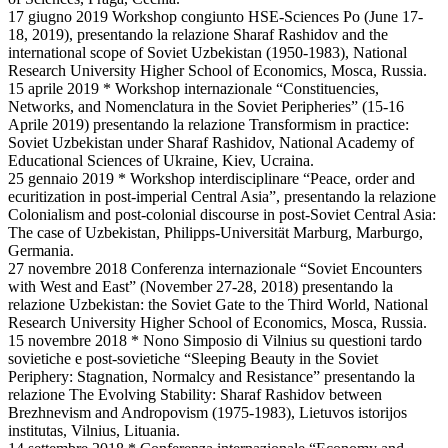
17 giugno 2019 Workshop congiunto HSE-Sciences Po (June 17-
18, 2019), presentando la relazione Sharaf Rashidov and the
international scope of Soviet Uzbekistan (1950-1983), National
Research University Higher School of Economics, Mosca, Russia.
15 aprile 2019 * Workshop internazionale “Constituencies,
Networks, and Nomenclatura in the Soviet Peripheries” (15-16
Aprile 2019) presentando la relazione Transformism in practice:
Soviet Uzbekistan under Sharaf Rashidov, National Academy of
Educational Sciences of Ukraine, Kiev, Ucraina.
25 gennaio 2019 * Workshop interdisciplinare “Peace, order and
ecuritization in post-imperial Central Asia”, presentando la relazione
Colonialism and post-colonial discourse in post-Soviet Central Asia:
The case of Uzbekistan, Philipps-Universität Marburg, Marburgo,
Germania.
27 novembre 2018 Conferenza internazionale “Soviet Encounters
with West and East” (November 27-28, 2018) presentando la
relazione Uzbekistan: the Soviet Gate to the Third World, National
Research University Higher School of Economics, Mosca, Russia.
15 novembre 2018 * Nono Simposio di Vilnius su questioni tardo
sovietiche e post-sovietiche “Sleeping Beauty in the Soviet
Periphery: Stagnation, Normalcy and Resistance” presentando la
relazione The Evolving Stability: Sharaf Rashidov between
Brezhnevism and Andropovism (1975-1983), Lietuvos istorijos
institutas, Vilnius, Lituania.