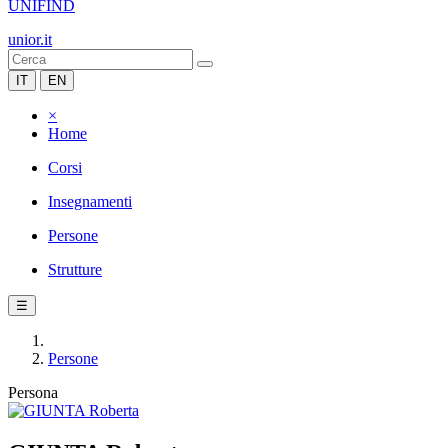
UNIFIND
unior.it
IT
EN
×
Home
Corsi
Insegnamenti
Persone
Strutture
☰
Persone
Persona