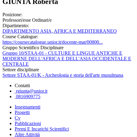
GIUNTA Roberta
Posizione:
Professori/esse Ordinari/e
Dipartimento:
DIPARTIMENTO ASIA, AFRICA E MEDITERRANEO
Course Catalogue:
https://coursecatalogue.unior.it/docente-mat/00800...
Gruppo Scientifico Disciplinare
Gruppo 10/STAA-01 - CULTURE E LINGUE ANTICHE E
MODERNE DELL'AFRICA E DELL'ASIA OCCIDENTALE E
CENTRALE
Settore disciplinare
Settore STAA-01/K - Archeologia e storia dell'arte musulmana
Contatti
rgiunta@unior.it
0816909775
Insegnamenti
Progetti
Cv
Pubblicazioni
Premi E Incarichi Scientifici
Altre Attività