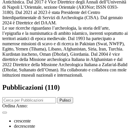
Antichistica. Dal 2017 è Vice Direttrice degli Annali dell’Università
di Napoli L’Orientale, sezione Orientale (AIONor; ISSN 0393-
3180). Dal 2021 al 2023 è stata Presidente del Centro
Interdipartimentale di Servizi di Archeologia (CISA). Dal gennaio
2024 è Direttrice del DAAM.
Le sue ricerche riguardano l’archeologia, la storia dell’arte,
l’epigrafia e la numismatica di ambito islamico, inerenti soprattutto ai
territori asiatici di epoca medievale. Dal 1993 ha partecipato a
numerose missioni di scavo e di ricerca in Pakistan (Swat, NWFP),
Egitto, Yemen (Tihama), Libano, Afghanistan, Siria, Iran, Turchia.
Kurdistan iracheno, Oman (Dhofar), Giordania. Dal 2004 è vice
direttrice della Missione archeologica Italiana in Afghanistan e dal
2022 Direttrice della Missione Archeologica Italiana a Zafar/al-Balid
(Dhofar, Sultanato dell’Oman). Ha collaborato e collabora con mole
istituzioni museali nazionali e internazionali.
Pubblicazioni (110)
Pulisci
Ordina Anno:
crescente
decrescente