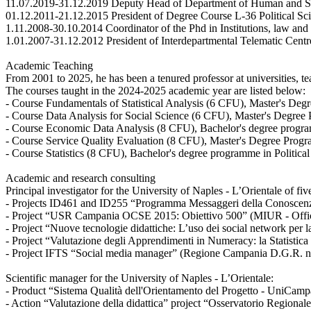
11.07.2019-31.12.2019 Deputy Head of Department of Human and So
01.12.2011-21.12.2015 President of Degree Course L-36 Political Sci
1.11.2008-30.10.2014 Coordinator of the Phd in Institutions, law and
1.01.2007-31.12.2012 President of Interdepartmental Telematic Centr
Academic Teaching
From 2001 to 2025, he has been a tenured professor at universities, tea
The courses taught in the 2024-2025 academic year are listed below:
- Course Fundamentals of Statistical Analysis (6 CFU), Master's De
- Course Data Analysis for Social Science (6 CFU), Master's Degree 
- Course Economic Data Analysis (8 CFU), Bachelor's degree programme
- Course Service Quality Evaluation (8 CFU), Master's Degree Progra
- Course Statistics (8 CFU), Bachelor's degree programme in Political
Academic and research consulting
Principal investigator for the University of Naples - L’Orientale of fi
- Projects ID461 and ID255 “Programma Messaggeri della Conosce
- Project “USR Campania OCSE 2015: Obiettivo 500” (MIUR - Offi
- Project “Nuove tecnologie didattiche: L’uso dei social network per l
- Project “Valutazione degli Apprendimenti in Numeracy: la Statisti
- Project IFTS “Social media manager” (Regione Campania D.G.R. n.
Scientific manager for the University of Naples - L’Orientale:
- Product “Sistema Qualità dell'Orientamento del Progetto - UniCam
- Action “Valutazione della didattica” project “Osservatorio Region