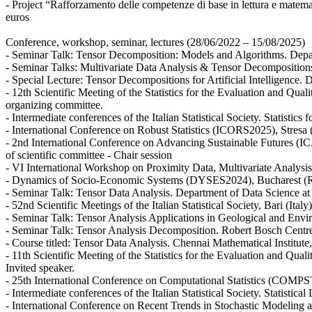
- Project “Rafforzamento delle competenze di base in lettura e mate
euros
Conference, workshop, seminar, lectures (28/06/2022 – 15/08/2025)
- Seminar Talk: Tensor Decomposition: Models and Algorithms. Depart
- Seminar Talks: Multivariate Data Analysis & Tensor Decompositions
- Special Lecture: Tensor Decompositions for Artificial Intelligence. 
- 12th Scientific Meeting of the Statistics for the Evaluation and Qua
organizing committee.
- Intermediate conferences of the Italian Statistical Society. Statistic
- International Conference on Robust Statistics (ICORS2025), Stresa 
- 2nd International Conference on Advancing Sustainable Futures (
of scientific committee - Chair session
- VI International Workshop on Proximity Data, Multivariate Analys
- Dynamics of Socio-Economic Systems (DYSES2024), Bucharest (Ro
- Seminar Talk: Tensor Data Analysis. Department of Data Science at
- 52nd Scientific Meetings of the Italian Statistical Society, Bari (It
- Seminar Talk: Tensor Analysis Applications in Geological and Envi
- Seminar Talk: Tensor Analysis Decomposition. Robert Bosch Centre 
- Course titled: Tensor Data Analysis. Chennai Mathematical Institute
- 11th Scientific Meeting of the Statistics for the Evaluation and Qua
Invited speaker.
- 25th International Conference on Computational Statistics (COMP
- Intermediate conferences of the Italian Statistical Society. Statisti
- International Conference on Recent Trends in Stochastic Modeling an