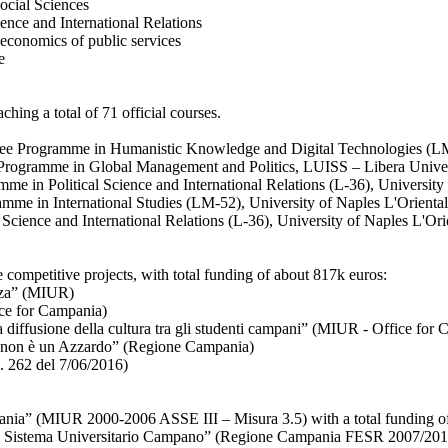
cial Sciences
ence and International Relations
 economics of public services
e
ching a total of 71 official courses.
gree Programme in Humanistic Knowledge and Digital Technologies (LM
Programme in Global Management and Politics, LUISS – Libera Universi
 in Political Science and International Relations (L-36), University 
mme in International Studies (LM-52), University of Naples L'Oriental
 Science and International Relations (L-36), University of Naples L'Ori
ve competitive projects, with total funding of about 817k euros:
nza” (MIUR)
ce for Campania)
a diffusione della cultura tra gli studenti campani” (MIUR - Office for
ca non è un Azzardo” (Regione Campania)
 262 del 7/06/2016)
pania” (MIUR 2000-2006 ASSE III – Misura 3.5) with a total funding o
ale Sistema Universitario Campano” (Regione Campania FESR 2007/2013)