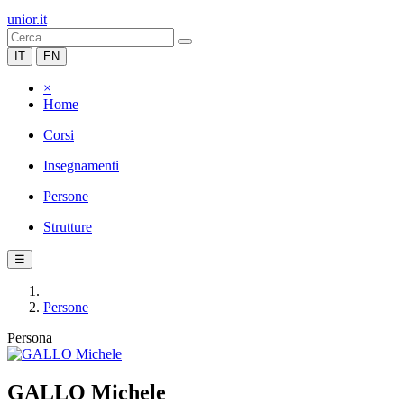
unior.it
IT
EN
×
Home
Corsi
Insegnamenti
Persone
Strutture
☰
Persone
Persona
GALLO Michele