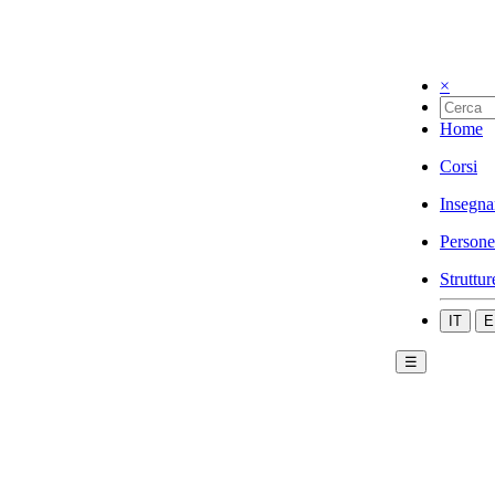
×
Home
Corsi
Insegna
Persone
Struttur
IT
E
☰