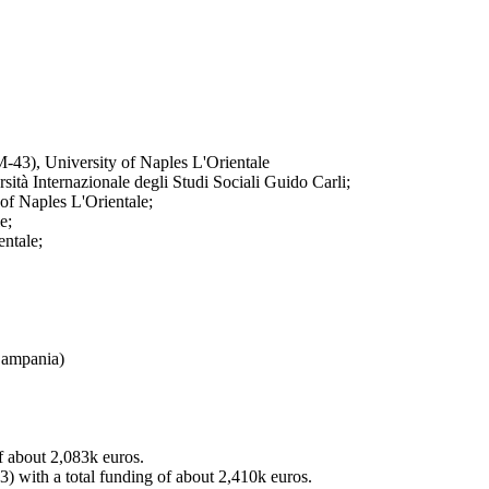
-43), University of Naples L'Orientale
tà Internazionale degli Studi Sociali Guido Carli;
of Naples L'Orientale;
e;
entale;
 Campania)
f about 2,083k euros.
 with a total funding of about 2,410k euros.