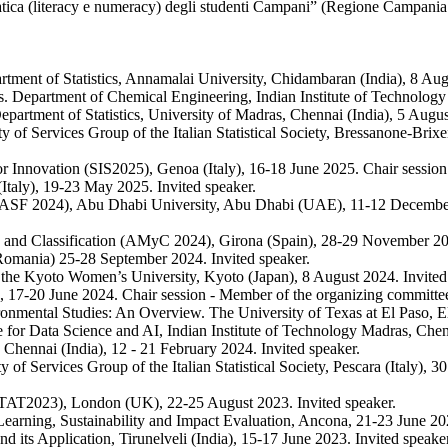
matica (literacy e numeracy) degli studenti Campani” (Regione Campani
ment of Statistics, Annamalai University, Chidambaran (India), 8 Augu
. Department of Chemical Engineering, Indian Institute of Technology 
Department of Statistics, University of Madras, Chennai (India), 5 Augus
lity of Services Group of the Italian Statistical Society, Bressanone-Bri
s for Innovation (SIS2025), Genoa (Italy), 16-18 June 2025. Chair session
(Italy), 19-23 May 2025. Invited speaker.
ICASF 2024), Abu Dhabi University, Abu Dhabi (UAE), 11-12 December 
is and Classification (AMyC 2024), Girona (Spain), 28-29 November 2
mania) 25-28 September 2024. Invited speaker.
 the Kyoto Women’s University, Kyoto (Japan), 8 August 2024. Invited
aly), 17-20 June 2024. Chair session - Member of the organizing committe
ronmental Studies: An Overview. The University of Texas at El Paso, E
for Data Science and AI, Indian Institute of Technology Madras, Chenn
, Chennai (India), 12 - 21 February 2024. Invited speaker.
lity of Services Group of the Italian Statistical Society, Pescara (Ital
STAT2023), London (UK), 22-25 August 2023. Invited speaker.
cal Learning, Sustainability and Impact Evaluation, Ancona, 21-23 June 2
d its Application, Tirunelveli (India), 15-17 June 2023. Invited speaker