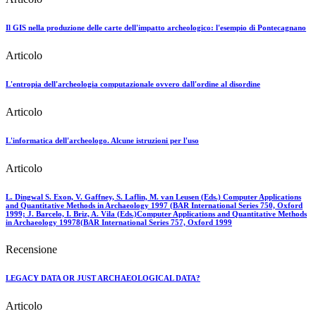
Il GIS nella produzione delle carte dell'impatto archeologico: l'esempio di Pontecagnano
Articolo
L'entropia dell'archeologia computazionale ovvero dall'ordine al disordine
Articolo
L'informatica dell'archeologo. Alcune istruzioni per l'uso
Articolo
L. Dingwal S. Exon, V. Gaffney, S. Laflin, M. van Leusen (Eds.) Computer Applications
and Quantitative Methods in Archaeology 1997 (BAR International Series 750, Oxford
1999; J. Barcelo, I. Briz, A. Vila (Eds.)Computer Applications and Quantitative Methods
in Archaeology 19978(BAR International Series 757, Oxford 1999
Recensione
LEGACY DATA OR JUST ARCHAEOLOGICAL DATA?
Articolo