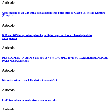
Articolo
Applicazione di un GIS intra-site al giacimento paleolitico di Garba IV, Melka Kunture
(Etiopia)
Articolo
BIM and GIS integration: planning a digital approach to archaeological site
management
Articolo
DEVELOPING AN ABIM SYSTEM: A NEW PROSPECTIVE FOR ARCHAEOLOGICAL
DATA MANAGEMENT
Articolo
Discretizzazione e modello-dati nei sistemi GIS
Articolo
I GIS tra soluzioni applicative e nuove metafore
Articolo