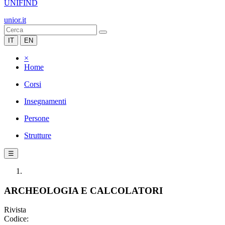
UNIFIND
unior.it
IT
EN
×
Home
Corsi
Insegnamenti
Persone
Strutture
☰
ARCHEOLOGIA E CALCOLATORI
Rivista
Codice: