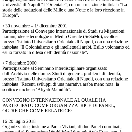
Università di Napoli “L’Orientale”, con una relazione intitolata “La
storia delle traduzioni delle Mille e una Notte e la loro ricezione in
Europa”.
• 30 novembre – 1º dicembre 2001
Partecipazione al Convegno Internazionale di Studi su Migrazioni:
uomini, idee e tecnologie in Medio Oriente (SeSaMo), svoltosi
presso l’Istituto Universitario Orientale di Napoli, con una relazione
intitolata “Il Colonialismo e gli intellettuali arabi. Esilio volontario ed
esilio forzato in difesa dell’identità nazionale”.
• 7 dicembre 2000
Partecipazione al Seminario interdisciplinare organizzato
dall’Archivio delle donne: Studi di genere - problemi di identità,
presso l’Istituto Universitario Orientale di Napoli, con una relazione
intitolata “Recenti sviluppi di una narrativa araba meno nota: la
scrittrice irachena ‘Aliyah Mamdùh”.
CONVEGNO INTERNAZIONALE AL QUALE HA
PARTECIPATO COME ORGANIZZATRICE DI PANEL,
OLTRE CHE COME RELATRICE:
16-20 luglio 2018
Organizzatrice, insieme a Paola Viviani, di due Panel coordinati,
presentati al Symposium World War I through Arab Eyes, con il