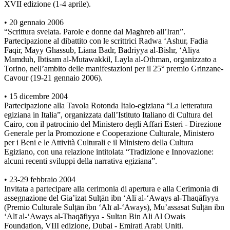
XVII edizione (1-4 aprile).
• 20 gennaio 2006
“Scrittura svelata. Parole e donne dal Maghreb all’Iran”.
Partecipazione al dibattito con le scrittrici Radwa ‘Ashur, Fadia
Faqir, Mayy Ghassub, Liana Badr, Badriyya al-Bishr, ‘Aliya
Mamduh, Ibtisam al-Mutawakkil, Layla al-Othman, organizzato a
Torino, nell’ambito delle manifestazioni per il 25° premio Grinzane-
Cavour (19-21 gennaio 2006).
• 15 dicembre 2004
Partecipazione alla Tavola Rotonda Italo-egiziana “La letteratura
egiziana in Italia”, organizzata dall’Istituto Italiano di Cultura del
Cairo, con il patrocinio del Ministero degli Affari Esteri - Direzione
Generale per la Promozione e Cooperazione Culturale, Ministero
per i Beni e le Attività Culturali e il Ministero della Cultura
Egiziano, con una relazione intitolata “Tradizione e Innovazione:
alcuni recenti sviluppi della narrativa egiziana”.
• 23-29 febbraio 2004
Invitata a partecipare alla cerimonia di apertura e alla Cerimonia di
assegnazione del Gia’izat Sulṭān ibn ‘Alī al-‘Aways al-Thaqāfiyya
(Premio Culturale Sulṭān ibn ‘Alī al-‘Aways), Mu’assasat Sulṭān ibn
‘Alī al-‘Aways al-Thaqāfiyya - Sultan Bin Ali Al Owais
Foundation, VIII edizione, Dubai - Emirati Arabi Uniti.