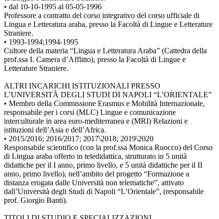
• dal 10-10-1995 al 05-05-1996
Professore a contratto del corso integrativo del corso ufficiale di
Lingua e Letteratura araba, presso la Facoltà di Lingue e Letterature
Straniere.
• 1993-1994;1994-1995
Cultore della materia “Lingua e Letteratura Araba” (Cattedra della
prof.ssa I. Camera d’Afflitto), presso la Facoltà di Lingue e
Letterature Straniere.
ALTRI INCARICHI ISTITUZIONALI PRESSO
L’UNIVERSITÀ DEGLI STUDI DI NAPOLI “L’ORIENTALE”
• Membro della Commissione Erasmus e Mobilità Internazionale,
responsabile per i corsi (MLC) Lingue e comunicazione
interculturale in area euro-mediterranea e (MRI) Relazioni e
istituzioni dell’Asia e dell’Africa.
• 2015/2016; 2016/2017; 2017\2018; 2019\2020
Responsabile scientifico (con la prof.ssa Monica Ruocco) del Corso
di Lingua araba offerto in teledidattica, strutturato in 5 unità
didattiche per il I anno, primo livello, e 5 unità didattiche per il II
anno, primo livello), nell’ambito del progetto “Formazione a
distanza erogata dalle Università non telematiche”, attivato
dall’Università degli Studi di Napoli “L’Orientale”, (responsabile
prof. Giorgio Banti).
TITOLI DI STUDIO E SPECIALIZZAZIONI