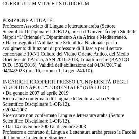
CURRICULUM VITÆ ET STUDIORUM
POSIZIONE ATTUALE:
Professore Associato di Lingua e letteratura araba (Settore
Scientifico Disciplinare L-OR/12), presso l’Università degli Studi di
Napoli “L’Orientale”, Dipartimento Asia Africa e Mediterraneo.
• Ha conseguito l’Abilitazione Scientifica Nazionale per lo
svolgimento di funzioni di professore di II fascia per il settore
concorsuale 10/N1 Culture del Vicino Oriente Antico, del Medio
Oriente e dell’Africa, ASN 2016-2018, I quadrimestre (BANDO
D.D. 1532/2016). Validità dell’abilitazione dal 04/04/2017 al
04/04/2023 (art. 16, comma 1, Legge 240/10).
INCARICHI RICOPERTI PRESSO L’UNIVERSITÀ DEGLI
STUDI DI NAPOLI “L’ORIENTALE” (GIÀ I.U.O.)
• Da gennaio 2007 ad aprile 2019
Ricercatore confermato di Lingua e letteratura araba (Settore
Scientifico Disciplinare L-OR/12).
• 2004-2007
Ricercatore non confermato Lingua e letteratura araba (Settore
Scientifico Disciplinare L-OR/12).
• Dal 14 novembre 2000 al dicembre 2003
Professore a contratto di Lingua e Letteratura araba presso la Facoltà
di Lingue e Letterature Straniere.