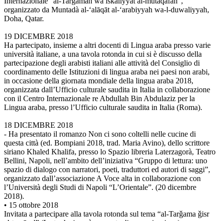
Internazionale “al-Tarǧamah wa iškāliyyāt al-mutāqafah”,
organizzato da Muntadà al-‘alāqāt al-‘arabiyyah wa-l-duwaliyyah,
Doha, Qatar.
19 DICEMBRE 2018
Ha partecipato, insieme a altri docenti di Lingua araba presso varie
università italiane, a una tavola rotonda in cui si è discusso della
partecipazione degli arabisti italiani alle attività del Consiglio di
coordinamento delle Istituzioni di lingua araba nei paesi non arabi,
in occasione della giornata mondiale della lingua araba 2018,
organizzata dall’Ufficio culturale saudita in Italia in collaborazione
con il Centro Internazionale re Abdullah Bin Abdulaziz per la
Lingua araba, presso l’Ufficio culturale saudita in Italia (Roma).
18 DICEMBRE 2018
- Ha presentato il romanzo Non ci sono coltelli nelle cucine di
questa città (ed. Bompiani 2018, trad. Maria Avino), dello scrittore
siriano Khaled Khalifa, presso lo Spazio libreria Laterzagorà, Teatro
Bellini, Napoli, nell’ambito dell’iniziativa “Gruppo di lettura: uno
spazio di dialogo con narratori, poeti, traduttori ed autori di saggi”,
organizzato dall’associazione A Voce alta in collaborazione con
l’Università degli Studi di Napoli “L’Orientale”. (20 dicembre
2018).
• 15 ottobre 2018
Invitata a partecipare alla tavola rotonda sul tema “al-Tarǧama ǧisr