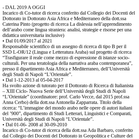
- DAL 2019 A OGGI
Incarico di Co-tutor di ricerca conferito dal Collegio dei Docenti del
Dottorato in Dottorato Asia Africa e Mediterraneo della dott.ssa
Caterina Pinto (progetto di ricerca La dislessia nell’apprendimento
dell’arabo come lingua straniera: analisi, strategie e risorse per una
didattica universitaria inclusive)
• Dal 01/09/2017 al 2021
Responsabile scientifico di un assegno di ricerca di tipo B per il
SSD L-OR/12 (Lingua e Letteratura Araba) sul progetto di ricerca
“Trasfigurare il reale come mezzo di espressione di istanze socio-
culturali. Per una teratologia della narrativa araba contemporanea”,
presso il dipartimento Asia Africa e Mediterraneo, dell’Università
degli Studi di Napoli “L’Orientale”.
• Dal 1-12-2013 al 05-04-2017
Ha svolto azione di tutorato per il Dottorato di Ricerca di Italianista
– XIII Ciclo- Nuova Serie dell’Università degli Studi di Napoli
“L’Orientale” (coordinatore: prof. Carlo Vecce, dal 2015 prof.ssa
Anna Cerbo) della dott.ssa Antonella Zapparrata. Titolo della
ricerca: “L’immagine del mondo arabo nelle opere di autori italiani
del ’900”, dipartimento di Studi Letterari, Linguistici e Comparati,
Università degli Studi di Napoli “L’Orientale”.
• Dal 01-06- 2008 al 30-09-2010
Incarico di Co-tutor di ricerca della dott.ssa Ada Barbaro, conferito
dal Collegio dei Docenti del Dottorato in Geopolitica e Culture del