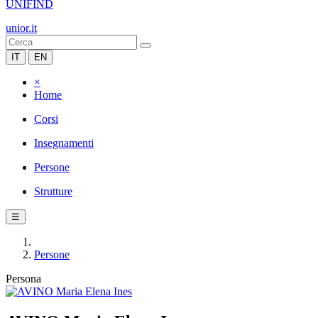
UNIFIND
unior.it
IT
EN
×
Home
Corsi
Insegnamenti
Persone
Strutture
☰
Persone
Persona