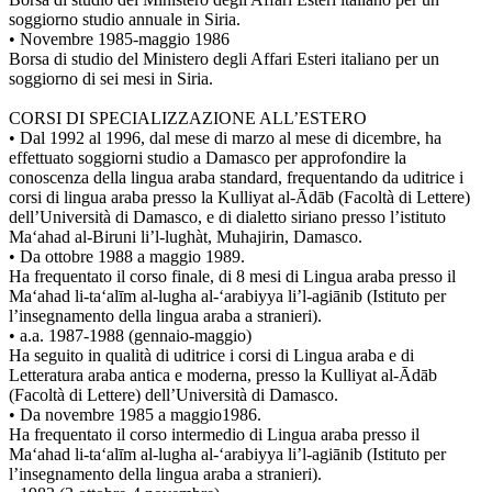
soggiorno studio annuale in Siria.
• Novembre 1985-maggio 1986
Borsa di studio del Ministero degli Affari Esteri italiano per un
soggiorno di sei mesi in Siria.
CORSI DI SPECIALIZZAZIONE ALL’ESTERO
• Dal 1992 al 1996, dal mese di marzo al mese di dicembre, ha
effettuato soggiorni studio a Damasco per approfondire la
conoscenza della lingua araba standard, frequentando da uditrice i
corsi di lingua araba presso la Kulliyat al-Ādāb (Facoltà di Lettere)
dell’Università di Damasco, e di dialetto siriano presso l’istituto
Ma‘ahad al-Biruni li’l-lughàt, Muhajirin, Damasco.
• Da ottobre 1988 a maggio 1989.
Ha frequentato il corso finale, di 8 mesi di Lingua araba presso il
Ma‘ahad li-ta‘alīm al-lugha al-‘arabiyya li’l-agiānib (Istituto per
l’insegnamento della lingua araba a stranieri).
• a.a. 1987-1988 (gennaio-maggio)
Ha seguito in qualità di uditrice i corsi di Lingua araba e di
Letteratura araba antica e moderna, presso la Kulliyat al-Ādāb
(Facoltà di Lettere) dell’Università di Damasco.
• Da novembre 1985 a maggio1986.
Ha frequentato il corso intermedio di Lingua araba presso il
Ma‘ahad li-ta‘alīm al-lugha al-‘arabiyya li’l-agiānib (Istituto per
l’insegnamento della lingua araba a stranieri).