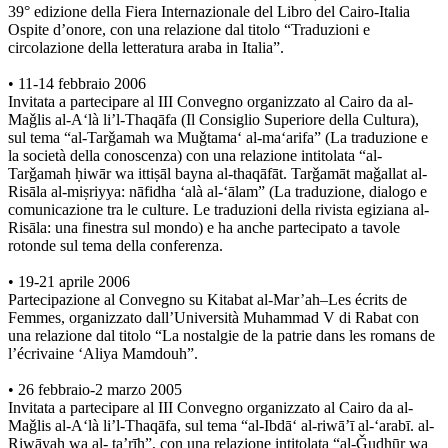
39° edizione della Fiera Internazionale del Libro del Cairo-Italia
Ospite d’onore, con una relazione dal titolo “Traduzioni e
circolazione della letteratura araba in Italia”.
• 11-14 febbraio 2006
Invitata a partecipare al III Convegno organizzato al Cairo da al-
Maǧlis al-A‘là li’l-Thaqāfa (Il Consiglio Superiore della Cultura),
sul tema “al-Tarǧamah wa Muǧtama‘ al-ma‘arifa” (La traduzione e
la società della conoscenza) con una relazione intitolata “al-
Tarǧamah ḥiwār wa ittiṣāl bayna al-thaqāfāt. Tarǧamāt maǧallat al-
Risāla al-miṣriyya: nāfidha ‘alà al-‘ālam” (La traduzione, dialogo e
comunicazione tra le culture. Le traduzioni della rivista egiziana al-
Risāla: una finestra sul mondo) e ha anche partecipato a tavole
rotonde sul tema della conferenza.
• 19-21 aprile 2006
Partecipazione al Convegno su Kitabat al-Mar’ah–Les écrits de
Femmes, organizzato dall’Università Muhammad V di Rabat con
una relazione dal titolo “La nostalgie de la patrie dans les romans de
l’écrivaine ‘Aliya Mamdouh”.
• 26 febbraio-2 marzo 2005
Invitata a partecipare al III Convegno organizzato al Cairo da al-
Maǧlis al-A‘là li’l-Thaqāfa, sul tema “al-Ibdā‘ al-riwā’ī al-‘arabī. al-
Riwāyah wa al- ta’rīḫ”, con una relazione intitolata “al-Ǧudhūr wa