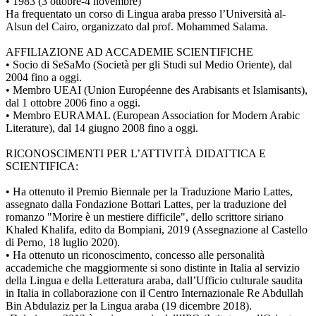
• 1983 (3 ottobre-4 novembre)
Ha frequentato un corso di Lingua araba presso l’Università al-
Alsun del Cairo, organizzato dal prof. Mohammed Salama.
AFFILIAZIONE AD ACCADEMIE SCIENTIFICHE
• Socio di SeSaMo (Società per gli Studi sul Medio Oriente), dal
2004 fino a oggi.
• Membro UEAI (Union Européenne des Arabisants et Islamisants),
dal 1 ottobre 2006 fino a oggi.
• Membro EURAMAL (European Association for Modern Arabic
Literature), dal 14 giugno 2008 fino a oggi.
RICONOSCIMENTI PER L’ATTIVITÀ DIDATTICA E
SCIENTIFICA:
• Ha ottenuto il Premio Biennale per la Traduzione Mario Lattes,
assegnato dalla Fondazione Bottari Lattes, per la traduzione del
romanzo "Morire è un mestiere difficile", dello scrittore siriano
Khaled Khalifa, edito da Bompiani, 2019 (Assegnazione al Castello
di Perno, 18 luglio 2020).
• Ha ottenuto un riconoscimento, concesso alle personalità
accademiche che maggiormente si sono distinte in Italia al servizio
della Lingua e della Letteratura araba, dall’Ufficio culturale saudita
in Italia in collaborazione con il Centro Internazionale Re Abdullah
Bin Abdulaziz per la Lingua araba (19 dicembre 2018).