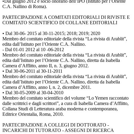
•Dal giugno 2012 è socio onorario dell’IPO (Istituto per l’Oriente
C.A. Nallino di Roma).
PARTECIPAZIONE A COMITATI EDITORIALI DI RIVISTE E
COMITATO SCIENTIFICO DI COLLANE EDITORIALI
• Dal 30-06- 2015 al 30-11-2015; 2018; 2019; 2020
Membro del comitato editoriale della rivista “La rivista di Arablit”,
edita dall’Istituto per l’Oriente C.A. Nallino.
- Dal 01-01 2012 al 10 -06-2012
Membro del comitato editoriale della rivista “La rivista di Arablit”,
edita dall’Istituto per l’Oriente C.A. Nallino, diretta da Isabella
Camera d’Afflitto, anno II, n. 3, giugno 2012.
• Dal 30-06-2011 al 30-11-2011
Membro del comitato editoriale della rivista “La rivista di Arablit”,
edita dall’Istituto per l’Oriente C.A. Nallino, diretta da Isabella
Camera d’Afflitto, anno I, n. 2, dicembre 2011.
• Dal 30-05-2009 al 30-04-2010
Membro del comitato scientifico del volume “Lo Yemen raccontato
dalle scrittrici e dagli scrittori”, a cura di Isabella Camera d’Afflitto,
Collana Studi di Letteratura araba moderna e contemporanea,
Editrice Orientalia, Roma, 2010.
PARTECIPAZIONE A COLLEGI DI DOTTORATO -
INCARICHI DI TUTORATO - ASSEGNI DI RICERCA