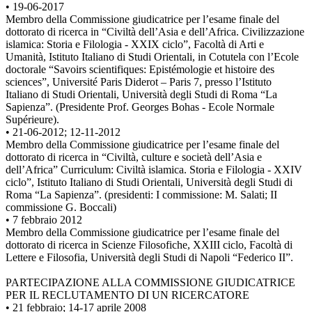
• 19-06-2017
Membro della Commissione giudicatrice per l’esame finale del
dottorato di ricerca in “Civiltà dell’Asia e dell’Africa. Civilizzazione
islamica: Storia e Filologia - XXIX ciclo”, Facoltà di Arti e
Umanità, Istituto Italiano di Studi Orientali, in Cotutela con l’Ecole
doctorale “Savoirs scientifiques: Epistémologie et histoire des
sciences”, Université Paris Diderot – Paris 7, presso l’Istituto
Italiano di Studi Orientali, Università degli Studi di Roma “La
Sapienza”. (Presidente Prof. Georges Bohas - Ecole Normale
Supérieure).
• 21-06-2012; 12-11-2012
Membro della Commissione giudicatrice per l’esame finale del
dottorato di ricerca in “Civiltà, culture e società dell’Asia e
dell’Africa” Curriculum: Civiltà islamica. Storia e Filologia - XXIV
ciclo”, Istituto Italiano di Studi Orientali, Università degli Studi di
Roma “La Sapienza”. (presidenti: I commissione: M. Salati; II
commissione G. Boccali)
• 7 febbraio 2012
Membro della Commissione giudicatrice per l’esame finale del
dottorato di ricerca in Scienze Filosofiche, XXIII ciclo, Facoltà di
Lettere e Filosofia, Università degli Studi di Napoli “Federico II”.
PARTECIPAZIONE ALLA COMMISSIONE GIUDICATRICE
PER IL RECLUTAMENTO DI UN RICERCATORE
• 21 febbraio; 14-17 aprile 2008