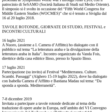
patrocinio di SeSAMO (Società Italiana di Studi sul Medio Oriente).
Il simposio si è svolto in occasione del “Fifth World Congress for
Middle Eastern Studies (WOCMES)” che si è tenuto a Siviglia dal
16 al 20 luglio 2018.
TAVOLE ROTONDE, GIORNATE DI STUDIO, FESTIVAL e
INCONTRI CULTURALI
16 luglio 2021
A Nuoro, (assieme a I. Camera d’Afflitto) ho dialogato con il
pubblico sul tema “La letteratura araba e la divulgazione della
letteratura araba in Italia”. Incontro organizzato da Vanda Fois,
direttrice della casa editrice Ilisso, presso lo Spazio Ilisso.
17 luglio 2021
Partecipazione (su invito) al Festival “Mediterranea. Culture.
Scambi. Passaggi” (Alghero 15-19 luglio 2022), dove ha dialogato
con Isabella Camera d’Afflitto e Bastiana Madau sul tema: “Da
sponda a sponda. Mediterraneità”.
7-8 dicembre 2019
Invitata a partecipare a tavole rotonde dedicate al tema della
traduzione di opere arabe in Europa, nell’ambito del VI Convegno