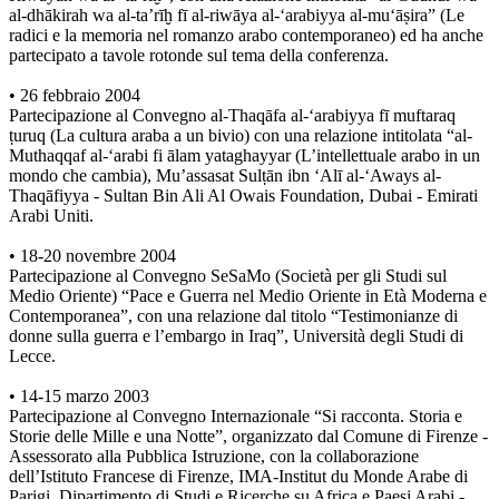
al-dhākirah wa al-ta’rīḫ fī al-riwāya al-‘arabiyya al-mu‘āṣira” (Le
radici e la memoria nel romanzo arabo contemporaneo) ed ha anche
partecipato a tavole rotonde sul tema della conferenza.
• 26 febbraio 2004
Partecipazione al Convegno al-Thaqāfa al-‘arabiyya fī muftaraq
ṭuruq (La cultura araba a un bivio) con una relazione intitolata “al-
Muthaqqaf al-‘arabi fi ālam yataghayyar (L’intellettuale arabo in un
mondo che cambia), Mu’assasat Sulṭān ibn ‘Alī al-‘Aways al-
Thaqāfiyya - Sultan Bin Ali Al Owais Foundation, Dubai - Emirati
Arabi Uniti.
• 18-20 novembre 2004
Partecipazione al Convegno SeSaMo (Società per gli Studi sul
Medio Oriente) “Pace e Guerra nel Medio Oriente in Età Moderna e
Contemporanea”, con una relazione dal titolo “Testimonianze di
donne sulla guerra e l’embargo in Iraq”, Università degli Studi di
Lecce.
• 14-15 marzo 2003
Partecipazione al Convegno Internazionale “Si racconta. Storia e
Storie delle Mille e una Notte”, organizzato dal Comune di Firenze -
Assessorato alla Pubblica Istruzione, con la collaborazione
dell’Istituto Francese di Firenze, IMA-Institut du Monde Arabe di
Parigi, Dipartimento di Studi e Ricerche su Africa e Paesi Arabi -