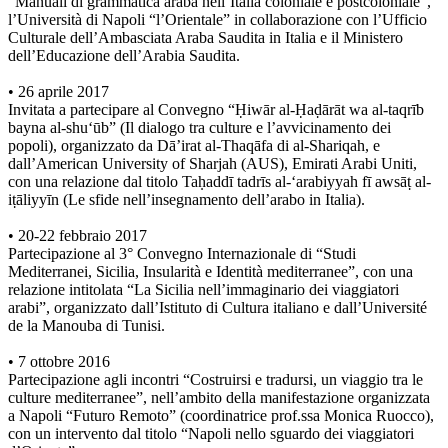
“Manuali di grammatica araba nell’Italia coloniale e postcoloniale”,
l’Università di Napoli “l’Orientale” in collaborazione con l’Ufficio
Culturale dell’Ambasciata Araba Saudita in Italia e il Ministero
dell’Educazione dell’Arabia Saudita.
• 26 aprile 2017
Invitata a partecipare al Convegno “Ḥiwār al-Ḥaḍārāt wa al-taqrīb
bayna al-shu‘ūb” (Il dialogo tra culture e l’avvicinamento dei
popoli), organizzato da Dā’irat al-Thaqāfa di al-Shariqah, e
dall’American University of Sharjah (AUS), Emirati Arabi Uniti,
con una relazione dal titolo Taḥaddī tadrīs al-‘arabiyyah fī awsāṭ al-
iṭāliyyīn (Le sfide nell’insegnamento dell’arabo in Italia).
• 20-22 febbraio 2017
Partecipazione al 3° Convegno Internazionale di “Studi
Mediterranei, Sicilia, Insularità e Identità mediterranee”, con una
relazione intitolata “La Sicilia nell’immaginario dei viaggiatori
arabi”, organizzato dall’Istituto di Cultura italiano e dall’Université
de la Manouba di Tunisi.
• 7 ottobre 2016
Partecipazione agli incontri “Costruirsi e tradursi, un viaggio tra le
culture mediterranee”, nell’ambito della manifestazione organizzata
a Napoli “Futuro Remoto” (coordinatrice prof.ssa Monica Ruocco),
con un intervento dal titolo “Napoli nello sguardo dei viaggiatori