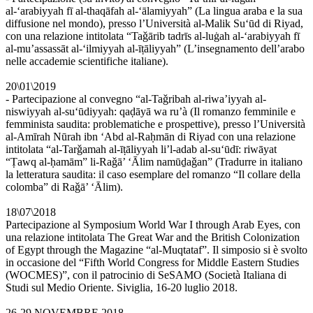
al-‘arabiyyah fī al-thaqāfah al-‘ālamiyyah” (La lingua araba e la sua
diffusione nel mondo), presso l’Università al-Malik Su‘ūd di Riyad,
con una relazione intitolata “Taǧārib tadrīs al-luġah al-‘arabiyyah fī
al-mu’assassāt al-‘ilmiyyah al-īṭāliyyah” (L’insegnamento dell’arabo
nelle accademie scientifiche italiane).
20\01\2019
- Partecipazione al convegno “al-Taǧribah al-riwa’iyyah al-
niswiyyah al-su‘ūdiyyah: qaḍāyā wa ru’à (Il romanzo femminile e
femminista saudita: problematiche e prospettive), presso l’Università
al-Amīrah Nūrah ibn ‘Abd al-Raḥmān di Riyad con una relazione
intitolata “al-Tarǧamah al-īṭāliyyah li’l-adab al-su‘ūdī: riwāyat
“Ṭawq al-ḥamām” li-Raǧā’ ‘Ālim namūḏaǧan” (Tradurre in italiano
la letteratura saudita: il caso esemplare del romanzo “Il collare della
colomba” di Raǧā’ ‘Ālim).
18\07\2018
Partecipazione al Symposium World War I through Arab Eyes, con
una relazione intitolata The Great War and the British Colonization
of Egypt through the Magazine “al-Muqtataf”. Il simposio si è svolto
in occasione del “Fifth World Congress for Middle Eastern Studies
(WOCMES)”, con il patrocinio di SeSAMO (Società Italiana di
Studi sul Medio Oriente. Siviglia, 16-20 luglio 2018.
26-29 NOVEMBRE 2018