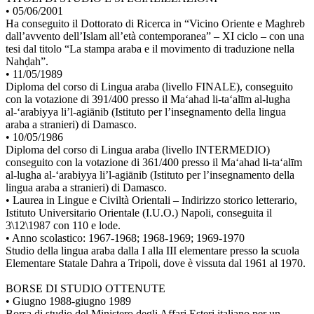
• 05/06/2001
Ha conseguito il Dottorato di Ricerca in “Vicino Oriente e Maghreb
dall’avvento dell’Islam all’età contemporanea” – XI ciclo – con una
tesi dal titolo “La stampa araba e il movimento di traduzione nella
Nahḍah”.
• 11/05/1989
Diploma del corso di Lingua araba (livello FINALE), conseguito
con la votazione di 391/400 presso il Ma‘ahad li-ta‘alīm al-lugha
al-‘arabiyya li’l-agiānib (Istituto per l’insegnamento della lingua
araba a stranieri) di Damasco.
• 10/05/1986
Diploma del corso di Lingua araba (livello INTERMEDIO)
conseguito con la votazione di 361/400 presso il Ma‘ahad li-ta‘alīm
al-lugha al-‘arabiyya li’l-agiānib (Istituto per l’insegnamento della
lingua araba a stranieri) di Damasco.
• Laurea in Lingue e Civiltà Orientali – Indirizzo storico letterario,
Istituto Universitario Orientale (I.U.O.) Napoli, conseguita il
3\12\1987 con 110 e lode.
• Anno scolastico: 1967-1968; 1968-1969; 1969-1970
Studio della lingua araba dalla I alla III elementare presso la scuola
Elementare Statale Dahra a Tripoli, dove è vissuta dal 1961 al 1970.
BORSE DI STUDIO OTTENUTE
• Giugno 1988-giugno 1989
Borsa di studio del Ministero degli Affari Esteri italiano per un