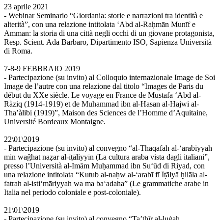
23 aprile 2021
- Webinar Seminario “Giordania: storie e narrazioni tra identità e
alterità”, con una relazione intitolata ‘Abd al-Raḥmān Munīf e
Amman: la storia di una città negli occhi di un giovane protagonista,
Resp. Scient. Ada Barbaro, Dipartimento ISO, Sapienza Università
di Roma.
7-8-9 FEBBRAIO 2019
- Partecipazione (su invito) al Colloquio internazionale Image de Soi
Image de l’autre con una relazione dal titolo “Images de Paris du
début du XXe siècle. Le voyage en France de Mustafa ‘Abd al-
Ràziq (1914-1919) et de Muhammad ibn al-Hasan al-Hajwi al-
Tha’àlibi (1919)”, Maison des Sciences de l’Homme d’Aquitaine,
Université Bordeaux Montaigne.
22\01\2019
- Partecipazione (su invito) al convegno “al-Thaqafah al-‘arabiyyah
min waǧhat naẓar al-īṭāliyyīn (La cultura araba vista dagli italiani”,
presso l’Università al-Imām Muḥammad ibn Su‘ūd di Riyad, con
una relazione intitolata “Kutub al-naḥw al-‘arabī fī Īṭālyā ḫilāla al-
fatrah al-isti‘māriyyah wa ma ba‘adaha” (Le grammatiche arabe in
Italia nel periodo coloniale e post-coloniale).
21\01\2019
- Partecipazione (su invito) al convegno “Ta’thīr al-luġah