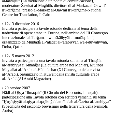
al-tawāṣul” (La traduzione è un ponte di comunicazione),
moderatore Šawkat al-Mughīth, direttore di al-Markaz al-Qawmī
li’l-tarǧama, presso al-Markaz al-Qawmi li’l-tarǧama-National
Centre for Translation, Il Cairo.
• 12-13 dicembre 2016
Invitata a partecipare a tavole rotonde dedicate al tema della
traduzione di opere arabe in Europa, nell’ambito del III Convegno
Internazionale “al-Tarǧamah wa iškāliyyāt al-mutāqafah”,
organizzato da Muntadà al-‘alāqāt al-‘arabiyyah wa-l-duwaliyyah,
Doha, Qatar.
• 12-15 marzo 2012
Invitata a partecipare a una tavola rotonda sul tema al-Thaqāfa
al-‘arabiyya fī’l-mahǧar (La cultura araba nel Mahjar), Multaqa
Magiallat al-‘Arabi al-Hàdi ‘ashar (XI Convegno della rivista
al-‘Arabī), organizzato in Kuweit dalla rivista culturale araba
al-‘Arabī (Al Arabi Magazine).
• 29 ottobre 2007
Nādī al-Qiṣṣa “Ilmaqah” (Il Circolo del Racconto, Ilmaqah):
partecipazione alla Tavola rotonda con scrittori yemeniti sul tema
“Ḫuṣūṣiyyāt al-qiṣṣa al-qaṣīra ǧiddan fī adab al-Ǧazīra al-‘arabiyya”
(Specificità del racconto brevissimo nella letteratura della Penisola
Araba).