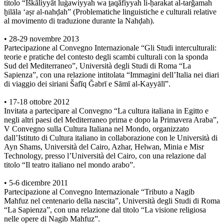
titolo “Iškāliyyāt luġawiyyah wa ṯaqāfiyyah li-ḥarakat al-tarğamah
ḫilāla ‘aṣr al-nahḍah” (Problematiche linguistiche e culturali relative
al movimento di traduzione durante la Nahḍah).
• 28-29 novembre 2013
Partecipazione al Convegno Internazionale “Gli Studi interculturali:
teorie e pratiche del contesto degli scambi culturali con la sponda
Sud del Mediterraneo”, Università degli Studi di Roma “La
Sapienza”, con una relazione intitolata “Immagini dell’Italia nei diari
di viaggio dei siriani Šafīq Ğabrī e Sāmī al-Kayyālī”.
• 17-18 ottobre 2012
Invitata a partecipare al Convegno “La cultura italiana in Egitto e
negli altri paesi del Mediterraneo prima e dopo la Primavera Araba”,
V Convegno sulla Cultura Italiana nel Mondo, organizzato
dall’Istituto di Cultura italiano in collaborazione con le Università di
Ayn Shams, Università del Cairo, Azhar, Helwan, Minia e Misr
Technology, presso l’Università del Cairo, con una relazione dal
titolo “Il teatro italiano nel mondo arabo”.
• 5-6 dicembre 2011
Partecipazione al Convegno Internazionale “Tributo a Nagib
Mahfuz nel centenario della nascita”, Università degli Studi di Roma
“La Sapienza”, con una relazione dal titolo “La visione religiosa
nelle opere di Nagib Mahfuz”.