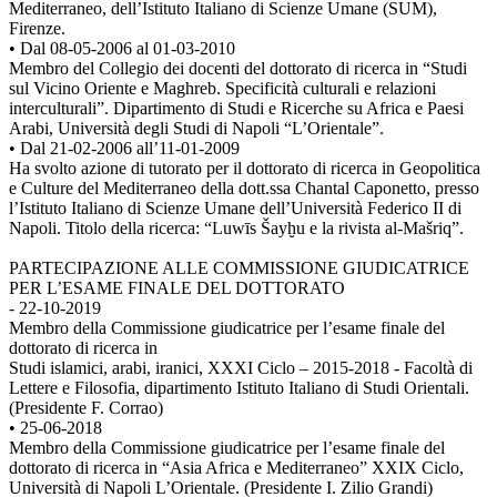
Mediterraneo, dell’Istituto Italiano di Scienze Umane (SUM),
Firenze.
• Dal 08-05-2006 al 01-03-2010
Membro del Collegio dei docenti del dottorato di ricerca in “Studi
sul Vicino Oriente e Maghreb. Specificità culturali e relazioni
interculturali”. Dipartimento di Studi e Ricerche su Africa e Paesi
Arabi, Università degli Studi di Napoli “L’Orientale”.
• Dal 21-02-2006 all’11-01-2009
Ha svolto azione di tutorato per il dottorato di ricerca in Geopolitica
e Culture del Mediterraneo della dott.ssa Chantal Caponetto, presso
l’Istituto Italiano di Scienze Umane dell’Università Federico II di
Napoli. Titolo della ricerca: “Luwīs Šayḫu e la rivista al-Mašriq”.
PARTECIPAZIONE ALLE COMMISSIONE GIUDICATRICE
PER L’ESAME FINALE DEL DOTTORATO
- 22-10-2019
Membro della Commissione giudicatrice per l’esame finale del
dottorato di ricerca in
Studi islamici, arabi, iranici, XXXI Ciclo – 2015-2018 - Facoltà di
Lettere e Filosofia, dipartimento Istituto Italiano di Studi Orientali.
(Presidente F. Corrao)
• 25-06-2018
Membro della Commissione giudicatrice per l’esame finale del
dottorato di ricerca in “Asia Africa e Mediterraneo” XXIX Ciclo,
Università di Napoli L’Orientale. (Presidente I. Zilio Grandi)