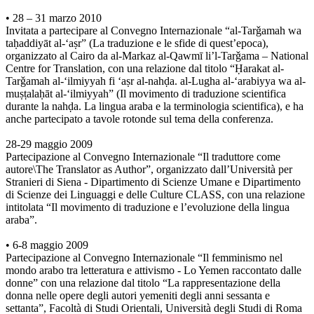
• 28 – 31 marzo 2010
Invitata a partecipare al Convegno Internazionale “al-Tarǧamah wa
taḥaddiyāt al-‘aṣr” (La traduzione e le sfide di quest’epoca),
organizzato al Cairo da al-Markaz al-Qawmī li’l-Tarǧama – National
Centre for Translation, con una relazione dal titolo “Ḥarakat al-
Tarǧamah al-‘ilmiyyah fi ‘aṣr al-nahḍa. al-Lugha al-‘arabiyya wa al-
muṣṭalaḥāt al-‘ilmiyyah” (Il movimento di traduzione scientifica
durante la nahḍa. La lingua araba e la terminologia scientifica), e ha
anche partecipato a tavole rotonde sul tema della conferenza.
28-29 maggio 2009
Partecipazione al Convegno Internazionale “Il traduttore come
autore\The Translator as Author”, organizzato dall’Università per
Stranieri di Siena - Dipartimento di Scienze Umane e Dipartimento
di Scienze dei Linguaggi e delle Culture CLASS, con una relazione
intitolata “Il movimento di traduzione e l’evoluzione della lingua
araba”.
• 6-8 maggio 2009
Partecipazione al Convegno Internazionale “Il femminismo nel
mondo arabo tra letteratura e attivismo - Lo Yemen raccontato dalle
donne” con una relazione dal titolo “La rappresentazione della
donna nelle opere degli autori yemeniti degli anni sessanta e
settanta”, Facoltà di Studi Orientali, Università degli Studi di Roma