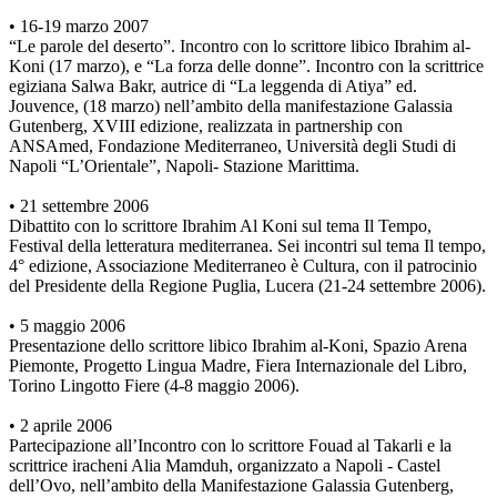
• 16-19 marzo 2007
“Le parole del deserto”. Incontro con lo scrittore libico Ibrahim al-
Koni (17 marzo), e “La forza delle donne”. Incontro con la scrittrice
egiziana Salwa Bakr, autrice di “La leggenda di Atiya” ed.
Jouvence, (18 marzo) nell’ambito della manifestazione Galassia
Gutenberg, XVIII edizione, realizzata in partnership con
ANSAmed, Fondazione Mediterraneo, Università degli Studi di
Napoli “L’Orientale”, Napoli- Stazione Marittima.
• 21 settembre 2006
Dibattito con lo scrittore Ibrahim Al Koni sul tema Il Tempo,
Festival della letteratura mediterranea. Sei incontri sul tema Il tempo,
4° edizione, Associazione Mediterraneo è Cultura, con il patrocinio
del Presidente della Regione Puglia, Lucera (21-24 settembre 2006).
• 5 maggio 2006
Presentazione dello scrittore libico Ibrahim al-Koni, Spazio Arena
Piemonte, Progetto Lingua Madre, Fiera Internazionale del Libro,
Torino Lingotto Fiere (4-8 maggio 2006).
• 2 aprile 2006
Partecipazione all’Incontro con lo scrittore Fouad al Takarli e la
scrittrice iracheni Alia Mamduh, organizzato a Napoli - Castel
dell’Ovo, nell’ambito della Manifestazione Galassia Gutenberg,