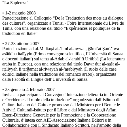
“La Sapienza”.
• 1-2 maggio 2008
Partecipazione al Colloquio “De la Traduction des mots au dialogue
des cultures”, organizzato a Tunisi - Foire Internationale du Livre de
Tunis, con una relazione dal titolo “Expériences et politiques de la
traduction en Italie”.
• 27-28 ottobre 2007
Partecipazione ad al-Multaqà al-‘ilmī al-awwal, ǧāmi‘at Ṣan‘ā wa
asātidha italīyyin (Primo convegno scientifico, l’Università di Sanaa
e docenti italiani) sul tema al-Adab al-‘arabī fī Urūbbā (La letteratura
araba in Europa), con una relazione dal titolo Dawr dur al-našr al-
īṭāliyyah fi tarǧamat al-riwāyah al-‘arabiyyah (Il ruolo delle case
editrici italiane nella traduzione del romanzo arabo), organizzata
dalla Facoltà di Lingue dell’Università di Sanaa.
• 23 gennaio-4 febbraio 2007
Invitata a partecipare al Convegno “Interazione letteraria tra Oriente
e Occidente - Il ruolo della traduzione” organizzato dall’Istituto di
Cultura Italiano del Cairo e promosso dal Ministero per i Beni e le
Attività Culturali-Istituto per il Libro e dal Ministero degli Affari
Esteri-Direzione Generale per la Promozione e la Cooperazione
Culturale, d’intesa con AIE-Associazione Italiana Editori e in
Collaborazione con il Sindacato Italiano Scrittori, nell’ambito della