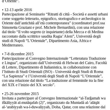
d’Oriente”.
• 12-13 aprile 2016
Partecipazione al Seminario “Ritratti di città - Società e assetti urbani
come soggetto letterario, epigrafico, storiografico e archeologico in
Oriente dall’antichità all’età contemporanea” (coordinatori prof.ssa
Simonetta Graziani e prof. Michele Bernardini), con una relazione
dal titolo “Il volto segreto (e inquietante) della Mecca e di Medina
raccontato dalla scrittrice saudita Ragia’ Alem”, Università degli
studi di Napoli “L’Orientale”, Dipartimento Asia, Africa e
Mediterraneo.
• 7-8 dicembre 2015
Partecipazione al Convegno Internazionale “Letteratura Traduzione
e Lingua”, organizzato dall’Università di Helwan del Cairo, Facoltà
di Lettere, Dipartimento di Italianistica, in collaborazione con
l’Istituto di Studi Orientali (ISO) - Università degli Studi di Roma
“La Sapienza” e l’Università degli Studi di Napoli “L’Orientale”,
con una relazione dal titolo “La traduzione al femminile tra la fine
del XIX e l’inizio del XX secolo”.
• 25-26 novembre 2015
Invitata a partecipare al Convegno Internazionale “al-Tarǧamah wa
iškāliyyāt al-mutāqafah (2)”, organizzato da Muntadà al-‘alāqāt
al-‘arabiyyah wa-l-duwaliyyah, Doha, Qatar, con una relazione dal