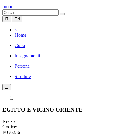
unior.it
IT
EN
×
Home
Corsi
Insegnamenti
Persone
Strutture
☰
EGITTO E VICINO ORIENTE
Rivista
Codice:
E056236