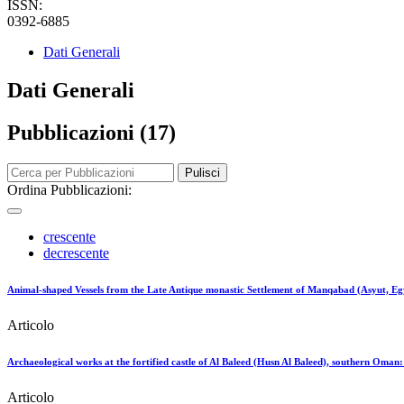
ISSN:
0392-6885
Dati Generali
Dati Generali
Pubblicazioni (17)
Pulisci
Ordina Pubblicazioni:
crescente
decrescente
Animal-shaped Vessels from the Late Antique monastic Settlement of Manqabad (Asyut, Eg
Articolo
Archaeological works at the fortified castle of Al Baleed (Husn Al Baleed), southern Oman:
Articolo