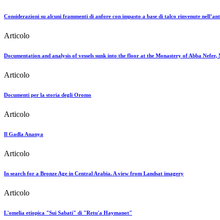
Considerazioni su alcuni frammenti di anfore con impasto a base di talco rinvenute nell’
Articolo
Documentation and analysis of vessels sunk into the floor at the Monastery of Abba Nefer
Articolo
Documenti per la storia degli Oromo
Articolo
Il Gadla Ananya
Articolo
In search for a Bronze Age in Central Arabia. A view from Landsat imagery
Articolo
L'omelia etiopica "Sui Sabati" di "Retu'a Haymanot"