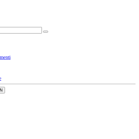
menti
e
N