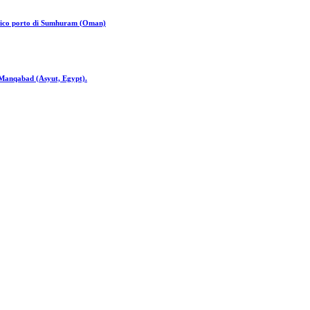
antico porto di Sumhuram (Oman)
, Manqabad (Asyut, Egypt).