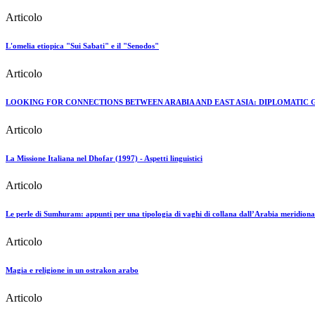
Articolo
L'omelia etiopica "Sui Sabati" e il "Senodos"
Articolo
LOOKING FOR CONNECTIONS BETWEEN ARABIA AND EAST ASIA: DIPLOMATIC G
Articolo
La Missione Italiana nel Dhofar (1997) - Aspetti linguistici
Articolo
Le perle di Sumhuram: appunti per una tipologia di vaghi di collana dall’Arabia meridiona
Articolo
Magia e religione in un ostrakon arabo
Articolo