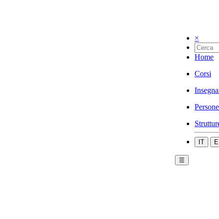
×
Home
Corsi
Insegna
Persone
Struttur
IT
E
☰