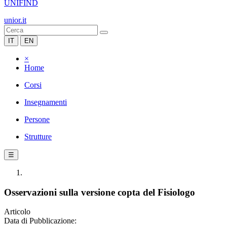
UNIFIND
unior.it
IT
EN
×
Home
Corsi
Insegnamenti
Persone
Strutture
☰
Osservazioni sulla versione copta del Fisiologo
Articolo
Data di Pubblicazione: