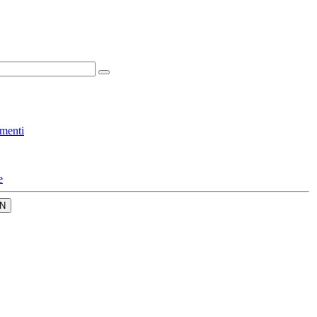
menti
e
N