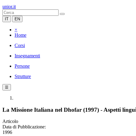
unior.it
IT
EN
×
Home
Corsi
Insegnamenti
Persone
Strutture
☰
La Missione Italiana nel Dhofar (1997) - Aspetti lingui
Articolo
Data di Pubblicazione:
1996