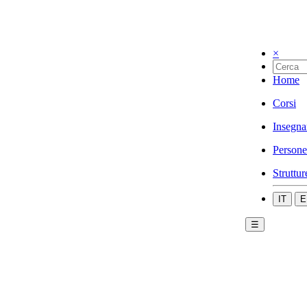
×
Home
Corsi
Insegna
Persone
Struttur
IT
E
☰