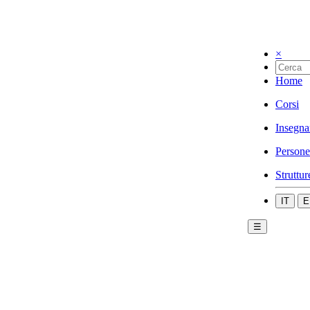
×
Home
Corsi
Insegna
Persone
Struttur
IT
E
☰