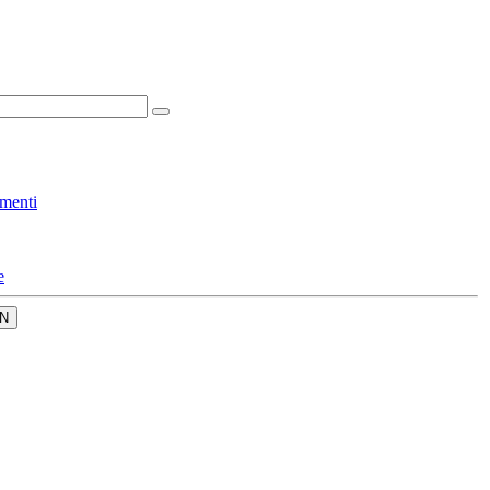
menti
e
N