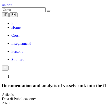
unior.it
IT
EN
×
Home
Corsi
Insegnamenti
Persone
Strutture
☰
Documentation and analysis of vessels sunk into the 
Articolo
Data di Pubblicazione:
2020