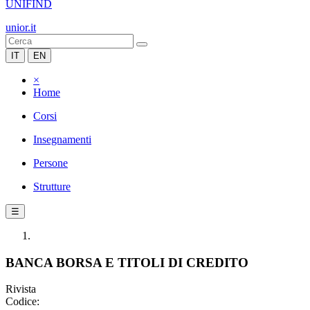
UNIFIND
unior.it
IT
EN
×
Home
Corsi
Insegnamenti
Persone
Strutture
☰
BANCA BORSA E TITOLI DI CREDITO
Rivista
Codice: