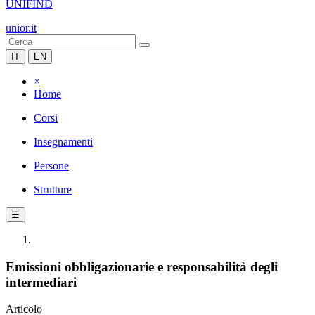
UNIFIND
unior.it
IT
EN
×
Home
Corsi
Insegnamenti
Persone
Strutture
☰
Emissioni obbligazionarie e responsabilità degli
intermediari
Articolo