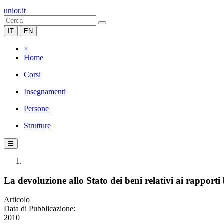
unior.it
IT
EN
×
Home
Corsi
Insegnamenti
Persone
Strutture
☰
La devoluzione allo Stato dei beni relativi ai rapporti
Articolo
Data di Pubblicazione:
2010