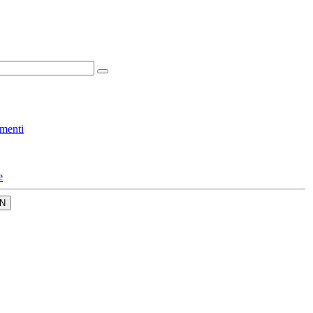
menti
e
N