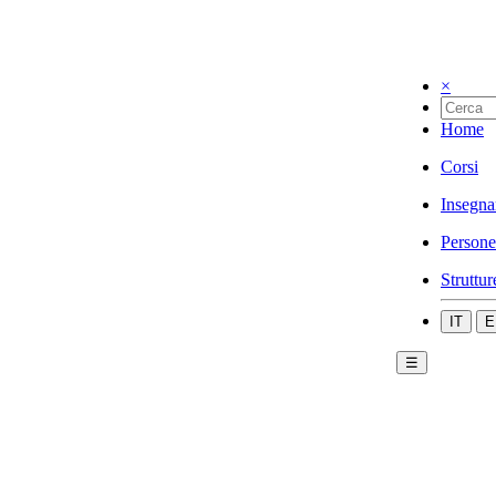
×
Home
Corsi
Insegna
Persone
Struttur
IT
E
☰