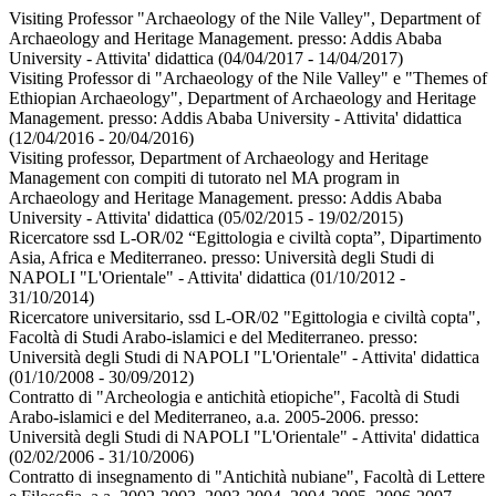
Visiting Professor "Archaeology of the Nile Valley", Department of
Archaeology and Heritage Management. presso:
Addis Ababa
University - Attivita' didattica
(04/04/2017 - 14/04/2017)
Visiting Professor di "Archaeology of the Nile Valley" e "Themes of
Ethiopian Archaeology", Department of Archaeology and Heritage
Management. presso:
Addis Ababa University - Attivita' didattica
(12/04/2016 - 20/04/2016)
Visiting professor, Department of Archaeology and Heritage
Management con compiti di tutorato nel MA program in
Archaeology and Heritage Management. presso:
Addis Ababa
University - Attivita' didattica
(05/02/2015 - 19/02/2015)
Ricercatore ssd L-OR/02 “Egittologia e civiltà copta”, Dipartimento
Asia, Africa e Mediterraneo. presso:
Università degli Studi di
NAPOLI "L'Orientale" - Attivita' didattica
(01/10/2012 -
31/10/2014)
Ricercatore universitario, ssd L-OR/02 "Egittologia e civiltà copta",
Facoltà di Studi Arabo-islamici e del Mediterraneo. presso:
Università degli Studi di NAPOLI "L'Orientale" - Attivita' didattica
(01/10/2008 - 30/09/2012)
Contratto di "Archeologia e antichità etiopiche", Facoltà di Studi
Arabo-islamici e del Mediterraneo, a.a. 2005-2006. presso:
Università degli Studi di NAPOLI "L'Orientale" - Attivita' didattica
(02/02/2006 - 31/10/2006)
Contratto di insegnamento di "Antichità nubiane", Facoltà di Lettere