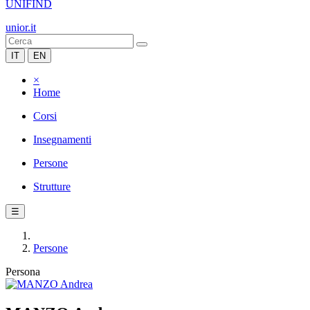
UNIFIND
unior.it
IT
EN
×
Home
Corsi
Insegnamenti
Persone
Strutture
☰
Persone
Persona