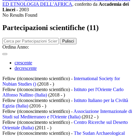
ED ETNOLOGIA DELL’AFRICA
, conferito da
Accademia dei
Lincei
-
2003
No Results Found
Partecipazioni scientifiche (11)
Pulisci
Ordina Anno:
crescente
decrescente
Fellow (riconoscimento scientifico) -
International Society for
Nubian Studies ()
(2018 - )
Fellow (riconoscimento scientifico) -
Istituto per l'Oriente Carlo
Alfonso Nallino (Italia)
(2018 - )
Fellow (riconoscimento scientifico) -
Istituto Italiano per la Civiltà
Egizia (Italia)
(2016 - )
Fellow (riconoscimento scientifico) -
Associazione Internazionale di
Studi sul Mediterraneo e l'Oriente (Italia)
(2012 - )
Fellow (riconoscimento scientifico) -
Centro Ricerche sul Deserto
Orientale (Italia)
(2011 - )
Fellow (riconoscimento scientifico) -
The Sudan Archaeological