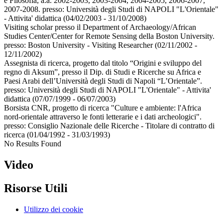
e Filosofia, a.a. 2002-2003, 2003-2004, 2004-2005, 2006-2007,
2007-2008. presso:
Università degli Studi di NAPOLI "L'Orientale"
- Attivita' didattica
(04/02/2003 - 31/10/2008)
Visiting scholar presso il Department of Archaeology/African
Studies Center/Center for Remote Sensing della Boston University.
presso:
Boston University - Visiting Researcher
(02/11/2002 -
12/11/2002)
Assegnista di ricerca, progetto dal titolo “Origini e sviluppo del
regno di Aksum”, presso il Dip. di Studi e Ricerche su Africa e
Paesi Arabi dell’Università degli Studi di Napoli “L’Orientale”.
presso:
Università degli Studi di NAPOLI "L'Orientale" - Attivita'
didattica
(07/07/1999 - 06/07/2003)
Borsista CNR, progetto di ricerca "Culture e ambiente: l'Africa
nord-orientale attraverso le fonti letterarie e i dati archeologici".
presso:
Consiglio Nazionale delle Ricerche - Titolare di contratto di
ricerca
(01/04/1992 - 31/03/1993)
No Results Found
Video
Risorse Utili
Utilizzo dei cookie