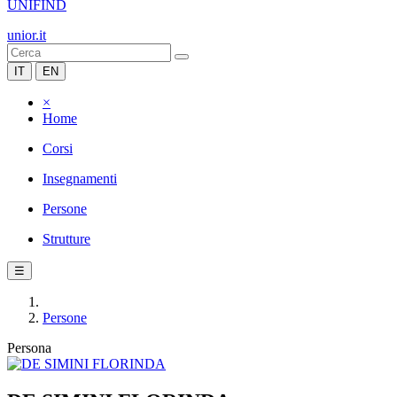
UNIFIND
unior.it
IT
EN
×
Home
Corsi
Insegnamenti
Persone
Strutture
☰
Persone
Persona