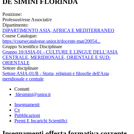
DE SIMINI FLORINDA
Posizione:
Professori/esse Associati/e
Dipartimento:
DIPARTIMENTO ASIA, AFRICA E MEDITERRANEO
Course Catalogue:
https://coursecatalogue.unior.it/docente-mat/20054...
Gruppo Scientifico Disciplinare
Gruppo 10/ASIA-01 - CULTURE E LINGUE DELL'ASIA
CENTRALE, MERIDIONALE, ORIENTALE E SUD-
ORIENTALE
Settore disciplinare
Settore ASIA-01/B - Storia, religioni e filosofie dell'Asia
meridionale e centrale
Contatti
fdesimini@unior.it
Insegnamenti
Cv
Pubblicazioni
Premi E Incarichi Scientifici
Insegnamenti offerta formativa corrente