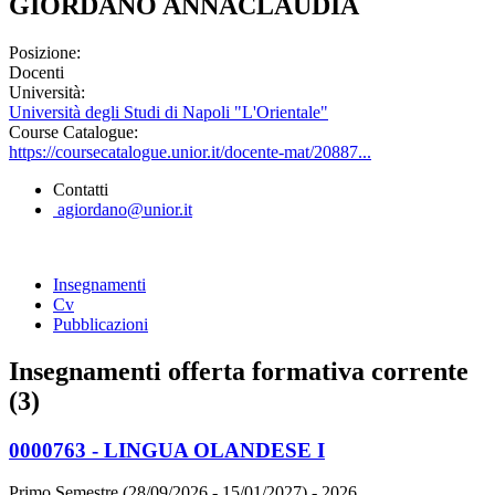
GIORDANO ANNACLAUDIA
Posizione:
Docenti
Università:
Università degli Studi di Napoli "L'Orientale"
Course Catalogue:
https://coursecatalogue.unior.it/docente-mat/20887...
Contatti
agiordano@unior.it
Insegnamenti
Cv
Pubblicazioni
Insegnamenti offerta formativa corrente
(3)
0000763 - LINGUA OLANDESE I
Primo Semestre (28/09/2026 - 15/01/2027)
- 2026