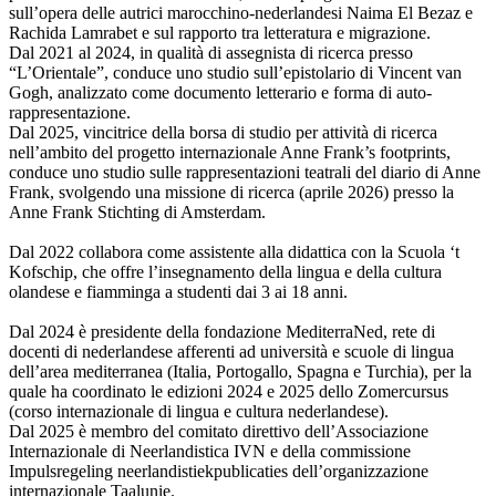
sull’opera delle autrici marocchino-nederlandesi Naima El Bezaz e
Rachida Lamrabet e sul rapporto tra letteratura e migrazione.
Dal 2021 al 2024, in qualità di assegnista di ricerca presso
“L’Orientale”, conduce uno studio sull’epistolario di Vincent van
Gogh, analizzato come documento letterario e forma di auto-
rappresentazione.
Dal 2025, vincitrice della borsa di studio per attività di ricerca
nell’ambito del progetto internazionale Anne Frank’s footprints,
conduce uno studio sulle rappresentazioni teatrali del diario di Anne
Frank, svolgendo una missione di ricerca (aprile 2026) presso la
Anne Frank Stichting di Amsterdam.
Dal 2022 collabora come assistente alla didattica con la Scuola ‘t
Kofschip, che offre l’insegnamento della lingua e della cultura
olandese e fiamminga a studenti dai 3 ai 18 anni.
Dal 2024 è presidente della fondazione MediterraNed, rete di
docenti di nederlandese afferenti ad università e scuole di lingua
dell’area mediterranea (Italia, Portogallo, Spagna e Turchia), per la
quale ha coordinato le edizioni 2024 e 2025 dello Zomercursus
(corso internazionale di lingua e cultura nederlandese).
Dal 2025 è membro del comitato direttivo dell’Associazione
Internazionale di Neerlandistica IVN e della commissione
Impulsregeling neerlandistiekpublicaties dell’organizzazione
internazionale Taalunie.