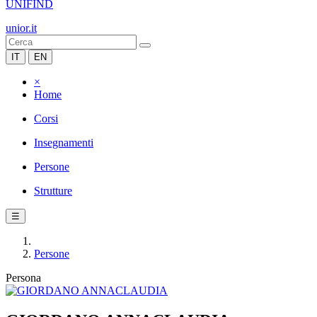
UNIFIND
unior.it
IT
EN
×
Home
Corsi
Insegnamenti
Persone
Strutture
☰
Persone
Persona