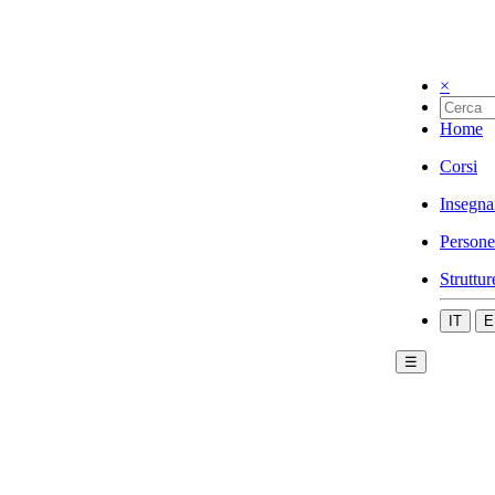
×
Home
Corsi
Insegna
Persone
Struttur
IT
E
☰