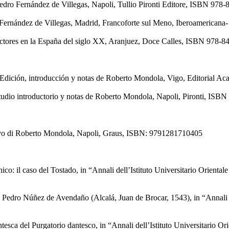
edro Fernández de Villegas, Napoli, Tullio Pironti Editore, ISBN 978
ro Fernández de Villegas, Madrid, Francoforte sul Meno, Iberoamerican
ductores en la España del siglo XX, Aranjuez, Doce Calles, ISBN 978-
to. Edición, introducción y notas de Roberto Mondola, Vigo, Editoria
studio introductorio y notas de Roberto Mondola, Napoli, Pironti, ISB
duttivo di Roberto Mondola, Napoli, Graus, ISBN: 9791281710405
o: il caso del Tostado, in “Annali dell’Istituto Universitario Orienta
Pedro Núñez de Avendaño (Alcalá, Juan de Brocar, 1543), in “Annali de
esca del Purgatorio dantesco, in “Annali dell’Istituto Universitario O