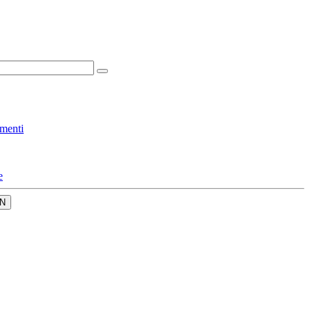
menti
e
N