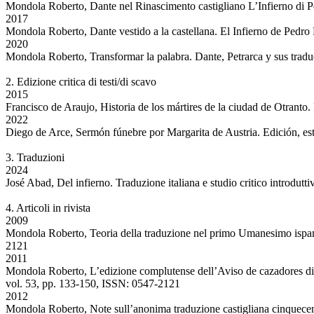
Mondola Roberto, Dante nel Rinascimento castigliano L’Infierno di P
2017
Mondola Roberto, Dante vestido a la castellana. El Infierno de Ped
2020
Mondola Roberto, Transformar la palabra. Dante, Petrarca y sus tra
2. Edizione critica di testi/di scavo
2015
Francisco de Araujo, Historia de los mártires de la ciudad de Otran
2022
Diego de Arce, Sermón fúnebre por Margarita de Austria. Edición, e
3. Traduzioni
2024
José Abad, Del infierno. Traduzione italiana e studio critico intro
4. Articoli in rivista
2009
Mondola Roberto, Teoria della traduzione nel primo Umanesimo ispanic
2121
2011
Mondola Roberto, L’edizione complutense dell’Aviso de cazadores di 
vol. 53, pp. 133-150, ISSN: 0547-2121
2012
Mondola Roberto, Note sull’anonima traduzione castigliana cinquecent