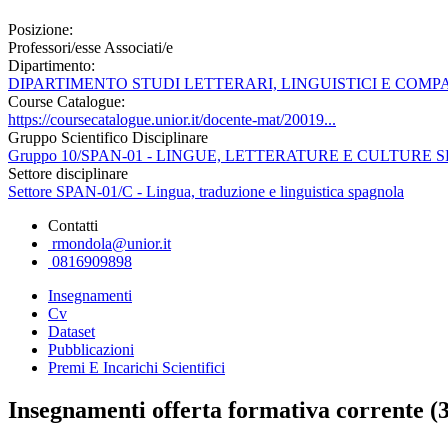
Posizione:
Professori/esse Associati/e
Dipartimento:
DIPARTIMENTO STUDI LETTERARI, LINGUISTICI E COMP
Course Catalogue:
https://coursecatalogue.unior.it/docente-mat/20019...
Gruppo Scientifico Disciplinare
Gruppo 10/SPAN-01 - LINGUE, LETTERATURE E CULTUR
Settore disciplinare
Settore SPAN-01/C - Lingua, traduzione e linguistica spagnola
Contatti
rmondola@unior.it
0816909898
Insegnamenti
Cv
Dataset
Pubblicazioni
Premi E Incarichi Scientifici
Insegnamenti offerta formativa corrente (3