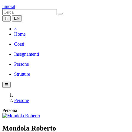
unior.it
IT
EN
×
Home
Corsi
Insegnamenti
Persone
Strutture
☰
Persone
Persona
Mondola Roberto