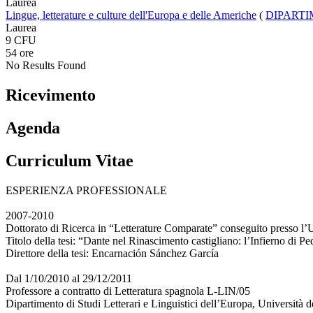
Laurea
Lingue, letterature e culture dell'Europa e delle Americhe
(
DIPARTI
Laurea
9 CFU
54 ore
No Results Found
Ricevimento
Agenda
Curriculum Vitae
ESPERIENZA PROFESSIONALE
2007-2010
Dottorato di Ricerca in “Letterature Comparate” conseguito presso l’U
Titolo della tesi: “Dante nel Rinascimento castigliano: l’Infierno di P
Direttore della tesi: Encarnación Sánchez García
Dal 1/10/2010 al 29/12/2011
Professore a contratto di Letteratura spagnola L-LIN/05
Dipartimento di Studi Letterari e Linguistici dell’Europa, Università d