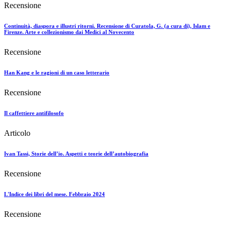
Recensione
Continuità, diaspora e illustri ritorni. Recensione di Curatola, G. (a cura di), Islam e
Firenze. Arte e collezionismo dai Medici al Novecento
Recensione
Han Kang e le ragioni di un caso letterario
Recensione
Il caffettiere antifilosofo
Articolo
Ivan Tassi, Storie dell’io. Aspetti e teorie dell’autobiografia
Recensione
L'Indice dei libri del mese. Febbraio 2024
Recensione