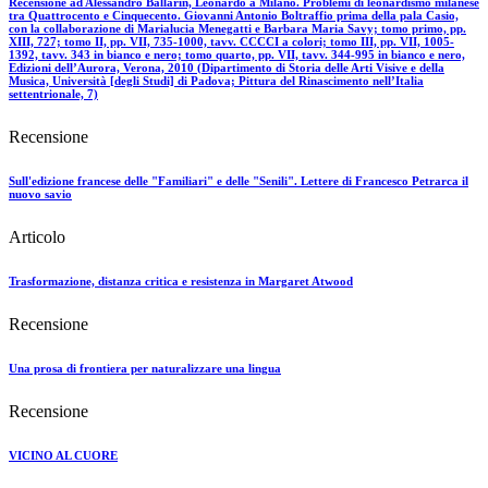
Recensione ad Alessandro Ballarin, Leonardo a Milano. Problemi di leonardismo milanese
tra Quattrocento e Cinquecento. Giovanni Antonio Boltraffio prima della pala Casio,
con la collaborazione di Marialucia Menegatti e Barbara Maria Savy; tomo primo, pp.
XIII, 727; tomo II, pp. VII, 735-1000, tavv. CCCCI a colori; tomo III, pp. VII, 1005-
1392, tavv. 343 in bianco e nero; tomo quarto, pp. VII, tavv. 344-995 in bianco e nero,
Edizioni dell’Aurora, Verona, 2010 (Dipartimento di Storia delle Arti Visive e della
Musica, Università [degli Studi] di Padova; Pittura del Rinascimento nell’Italia
settentrionale, 7)
Recensione
Sull'edizione francese delle "Familiari" e delle "Senili". Lettere di Francesco Petrarca il
nuovo savio
Articolo
Trasformazione, distanza critica e resistenza in Margaret Atwood
Recensione
Una prosa di frontiera per naturalizzare una lingua
Recensione
VICINO AL CUORE