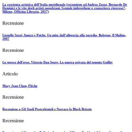
La coscienza artistica dell’Italia meridionale (recensione ad Andrea Zezza, Bernardo De
Dominici e le vite degli artisti napoletani. Geniale imbroglione o conoscitore rigoroso?,
Milano, Officina Libraria, 2017)
Recensione
Lionello Sozzi, Amore e Psiche. Un mito dall’allegoria alla parodia, Bologna, Il Mulino,
2007
Recensione
Lo spreco dell'eroe. Vittorio Dan Segre, La guerra privata del tenente Guillet
Articolo
Mary Jean Chan, Flèche
Recensione
Recensione a Gli Studi Postcoloniali e Narrare la Black Britain
Recensione