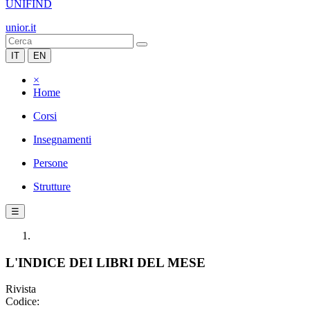
UNIFIND
unior.it
IT
EN
×
Home
Corsi
Insegnamenti
Persone
Strutture
☰
L'INDICE DEI LIBRI DEL MESE
Rivista
Codice: