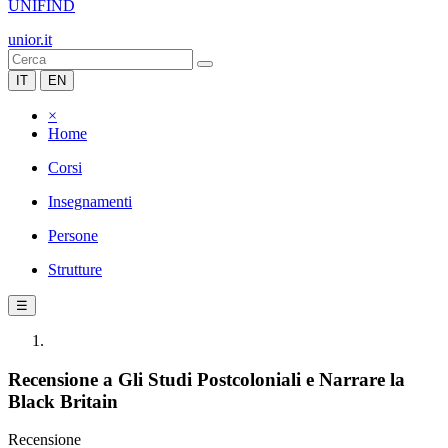
UNIFIND
unior.it
IT
EN
×
Home
Corsi
Insegnamenti
Persone
Strutture
☰
Recensione a Gli Studi Postcoloniali e Narrare la
Black Britain
Recensione