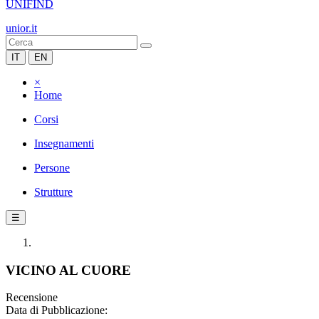
UNIFIND
unior.it
IT
EN
×
Home
Corsi
Insegnamenti
Persone
Strutture
☰
VICINO AL CUORE
Recensione
Data di Pubblicazione: