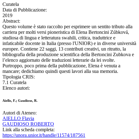
Curatela
Data di Pubblicazione:
2019
Abstract:
Questo volume è stato raccolto per esprimere un sentito tributo alla
carriera per molti versi pioneristica di Elena Bertoncini Zúbková,
studiosa di lingua e letteratura swahili, critica, traduttrice e
infaticabile docente in Italia (presso l'UNIOR) e in diverse università
europee. Contiene 22 saggi, 13 contributi creativi, un ritratto, la
bibliografia della produzione scientifica della Bertoncini Zubkova e
l’elenco aggiornato delle traduzioni letterarie da lei svolte.
Purtroppo, poco prima della pubblicazione, Elena è venuta a
mancare; dedichiamo quindi questi lavori alla sua memoria.
Tipologia CRIS:
7.1 Curatela
Elenco autori:
Aiello, F.; Gaudioso, R.
Autori di Ateneo:
AIELLO Flavia
GAUDIOSO ROBERTO
Link alla scheda completa:
https://unora.unior.it/handle/11574/187561