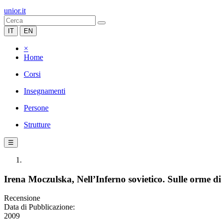
unior.it
IT
EN
×
Home
Corsi
Insegnamenti
Persone
Strutture
☰
Irena Moczulska, Nell’Inferno sovietico. Sulle orme d
Recensione
Data di Pubblicazione:
2009