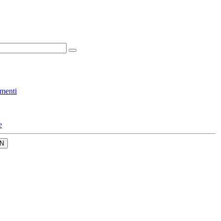
menti
e
N