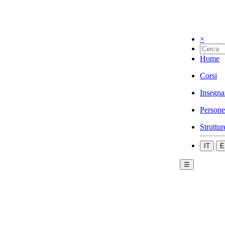
×
Home
Corsi
Insegna
Persone
Struttur
IT
E
☰