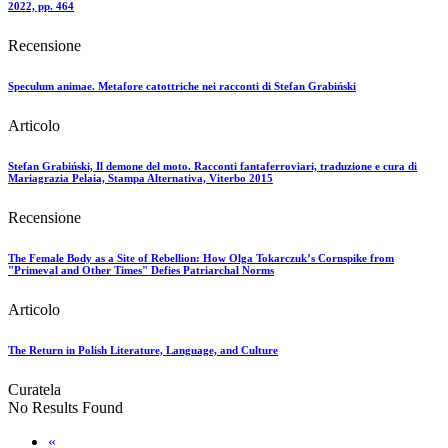
2022, pp. 464
Recensione
Speculum animae. Metafore catottriche nei racconti di Stefan Grabiński
Articolo
Stefan Grabiński, Il demone del moto. Racconti fantaferroviari, traduzione e cura di
Mariagrazia Pelaia, Stampa Alternativa, Viterbo 2015
Recensione
The Female Body as a Site of Rebellion: How Olga Tokarczuk’s Cornspike from
"Primeval and Other Times" Defies Patriarchal Norms
Articolo
The Return in Polish Literature, Language, and Culture
Curatela
No Results Found
«