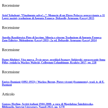
Recensione
Ariel Yahalomi, “Finalmente salvo!...”. Memorie di un Ebreo Polacco sopravvissuto a 11
Lager nazisti, traduzione di Augusto Fonseca, Deltaedit, Arnesano (Lecce) 2015
Recensione
Aurelia Raszkiewicz Piste di lacrime. Siberia e ritorno Traduzione di Augusto Fonseca
Zane Editrice, Melendugno (Lecce) 2011; 2a ed. Deltaedit, Arnesano (Lecce) 2014
Recensione
Dante Alighieri, Vita nuova. Życie nowe, przekład Atanazy Siekierski, opracowanie Anna
Pifko, redakcja Wacław Walecki, Collegium Columbinum, Kraków 2017, pp. 228
Recensione
Enrico Damiani (1892-1953) / Wacław Berent, Pietre viventi (frammento), trad. it. di E.
Damiani
Articolo
Gustaw Herling, Scritti italiani 1944-2000, a cura di Magdalena Śniedziewska,
Bibliopolis, Instytut Literatury, Napoli 2022, pp. 1278