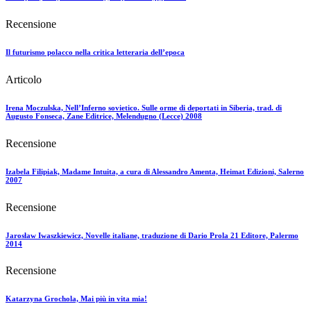
Recensione
Il futurismo polacco nella critica letteraria dell’epoca
Articolo
Irena Moczulska, Nell’Inferno sovietico. Sulle orme di deportati in Siberia, trad. di
Augusto Fonseca, Zane Editrice, Melendugno (Lecce) 2008
Recensione
Izabela Filipiak, Madame Intuita, a cura di Alessandro Amenta, Heimat Edizioni, Salerno
2007
Recensione
Jarosław Iwaszkiewicz, Novelle italiane, traduzione di Dario Prola 21 Editore, Palermo
2014
Recensione
Katarzyna Grochola, Mai più in vita mia!