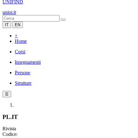
UNIFIND
unior.it
IT
EN
×
Home
Corsi
Insegnamenti
Persone
Strutture
☰
PL.IT
Rivista
Codice: