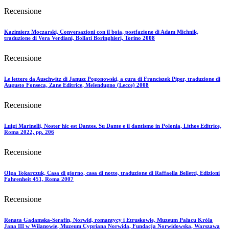
Recensione
Kazimierz Moczarski, Conversazioni con il boia, postfazione di Adam Michnik,
traduzione di Vera Verdiani, Bollati Boringhieri, Torino 2008
Recensione
Le lettere da Auschwitz di Janusz Pogonowski, a cura di Franciszek Piper, traduzione di
Augusto Fonseca, Zane Editrice, Melendugno (Lecce) 2008
Recensione
Luigi Marinelli, Noster hic est Dantes. Su Dante e il dantismo in Polonia, Lithos Editrice,
Roma 2022, pp. 206
Recensione
Olga Tokarczuk, Casa di giorno, casa di notte, traduzione di Raffaella Belletti, Edizioni
Fahrenheit 451, Roma 2007
Recensione
Renata Gadamska-Serafin, Norwid, romantycy i Etruskowie, Muzeum Pałacu Króla
Jana III w Wilanowie, Muzeum Cypriana Norwida, Fundacja Norwidowska, Warszawa