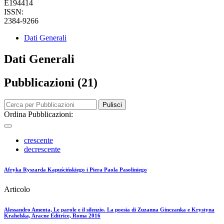
E194414
ISSN:
2384-9266
Dati Generali
Dati Generali
Pubblicazioni (21)
Pulisci
Ordina Pubblicazioni:
crescente
decrescente
Afryka Ryszarda Kapuścińskiego i Piera Paola Pasoliniego
Articolo
Alessandro Amenta, Le parole e il silenzio. La poesia di Zuzanna Ginczanka e Krystyna
Krahelska, Aracne Editrice, Roma 2016