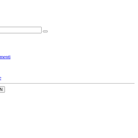
menti
e
N