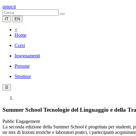
unior.it
IT
EN
×
Home
Corsi
Insegnamenti
Persone
Strutture
☰
Summer School Tecnologie del Linguaggio e della Tr
Public Engagement
La seconda edizione della Summer School è progettata per studenti, prof
un mix di lezioni teoriche e laboratori pratici, i partecipanti acquisira