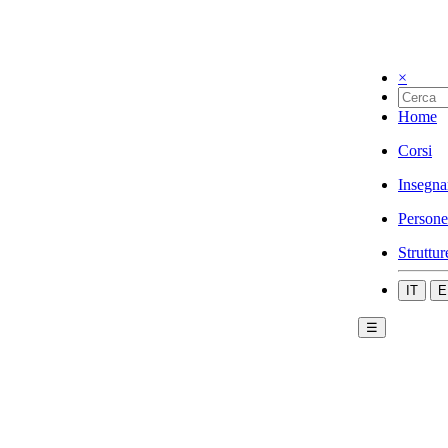
×
Home
Corsi
Insegna
Persone
Struttur
IT
E
☰