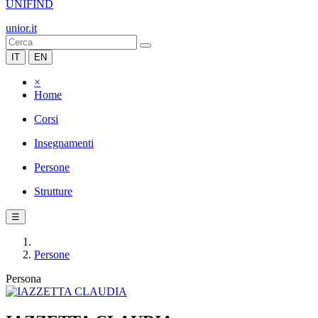
UNIFIND
unior.it
IT
EN
×
Home
Corsi
Insegnamenti
Persone
Strutture
☰
Persone
Persona