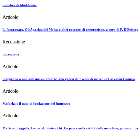
L'ombra di Maddalena
Articolo
L. Incoronato, Gli Apaches del Molise e altri racconti di emigrazione, a cura di F. D'Episco
Recensione
Lucreziana
Articolo
L’approdo a uno stile nuovo. Intorno alla genesi di "Gente di mare" di Giovanni Comisso
Articolo
Mafarka e il mito di fondazione del futurismo
Articolo
Mariano Faggella, Leonardo Siniscalchi. Un poeta nella civiltà delle macchine, potenza, E