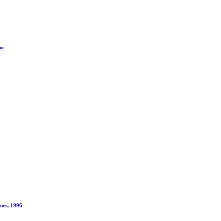
po
rmes, 1996