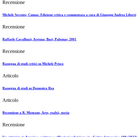
Recensione
Michele Sovente, Cumae. Edizione critica e commentata a cura di Giuseppe Andrea Liberti
Recensione
Raffaele Cavalluzzi, Aretusa, Bari, Palomar, 2001
Recensione
Rassegna di studi critici su Michele Prisco
Articolo
Rassegna di studi su Domenico Rea
Articolo
Recensione a R. Montano, Arte, realtà, storia
Recensione
Un ottimista in America: scritture e riflessioni calviniane, in «Critica letteraria» 198 (2023