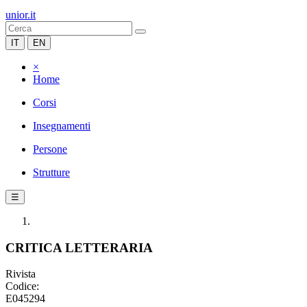
unior.it
IT
EN
×
Home
Corsi
Insegnamenti
Persone
Strutture
☰
CRITICA LETTERARIA
Rivista
Codice:
E045294