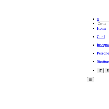
×
Home
Corsi
Insegna
Persone
Struttur
IT
E
☰