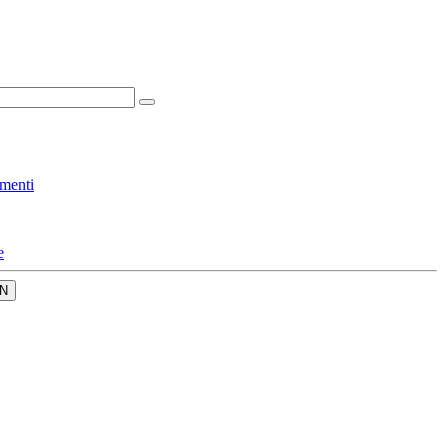
menti
e
N