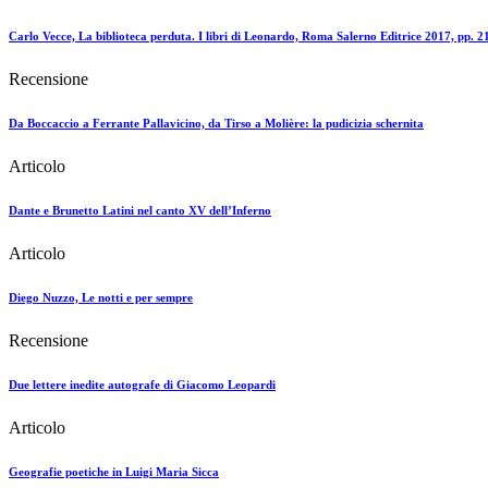
Carlo Vecce, La biblioteca perduta. I libri di Leonardo, Roma Salerno Editrice 2017, pp. 2
Recensione
Da Boccaccio a Ferrante Pallavicino, da Tirso a Molière: la pudicizia schernita
Articolo
Dante e Brunetto Latini nel canto XV dell’Inferno
Articolo
Diego Nuzzo, Le notti e per sempre
Recensione
Due lettere inedite autografe di Giacomo Leopardi
Articolo
Geografie poetiche in Luigi Maria Sicca