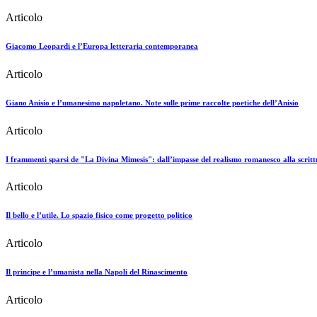
Articolo
Giacomo Leopardi e l’Europa letteraria contemporanea
Articolo
Giano Anisio e l’umanesimo napoletano. Note sulle prime raccolte poetiche dell’Anisio
Articolo
I frammenti sparsi de "La Divina Mimesis": dall’impasse del realismo romanesco alla scritt
Articolo
Il bello e l’utile. Lo spazio fisico come progetto politico
Articolo
Il principe e l’umanista nella Napoli del Rinascimento
Articolo