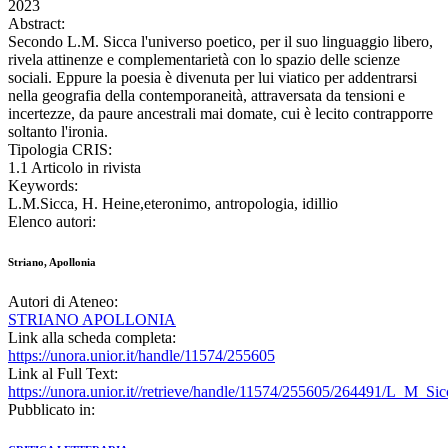
2023
Abstract:
Secondo L.M. Sicca l'universo poetico, per il suo linguaggio libero,
rivela attinenze e complementarietà con lo spazio delle scienze
sociali. Eppure la poesia è divenuta per lui viatico per addentrarsi
nella geografia della contemporaneità, attraversata da tensioni e
incertezze, da paure ancestrali mai domate, cui è lecito contrapporre
soltanto l'ironia.
Tipologia CRIS:
1.1 Articolo in rivista
Keywords:
L.M.Sicca, H. Heine,eteronimo, antropologia, idillio
Elenco autori:
Striano, Apollonia
Autori di Ateneo:
STRIANO APOLLONIA
Link alla scheda completa:
https://unora.unior.it/handle/11574/255605
Link al Full Text:
https://unora.unior.it//retrieve/handle/11574/255605/264491/L_M_Sic
Pubblicato in: