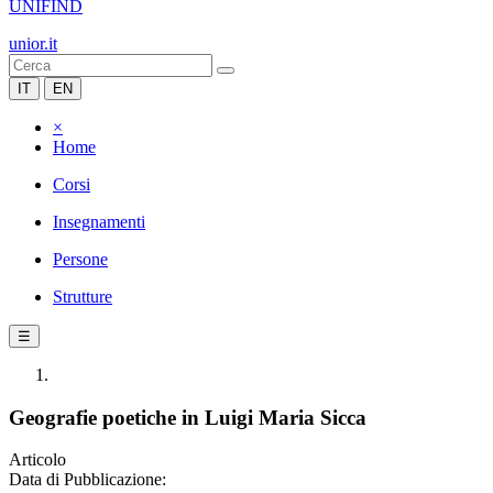
UNIFIND
unior.it
IT
EN
×
Home
Corsi
Insegnamenti
Persone
Strutture
☰
Geografie poetiche in Luigi Maria Sicca
Articolo
Data di Pubblicazione: