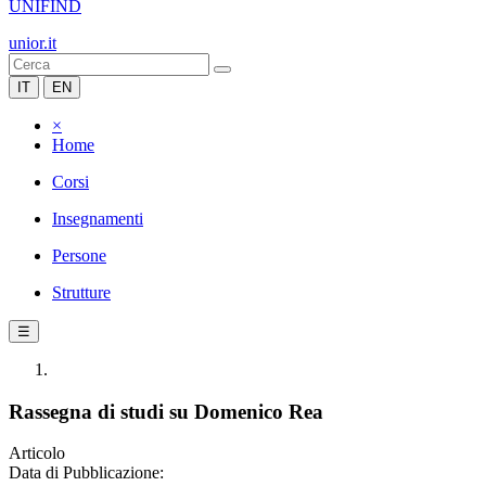
UNIFIND
unior.it
IT
EN
×
Home
Corsi
Insegnamenti
Persone
Strutture
☰
Rassegna di studi su Domenico Rea
Articolo
Data di Pubblicazione: