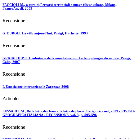
FACCIOLI M., a cura di,Percorsi territoriali e nuove filiere urbane, Milano,
FrancoAngeli, 2009
Recensione
G. BURGEL La ville aujourd'hui, Parigi, Hachette, 1993
Recensione
GRATALOUP C. Géohistorie de la mondialisation. Le temps longue du monde, Parigi,
Colin, 2007
Recensione
L'Esposizione internazionale Zaragoza 2008
Articolo
LUSSAULT M., De la lutte de classe à la lutte de places, Parigi, Grasset, 2009 - RIVISTA
GEOGRAFICA ITALIANA - RECENSIONE. vol. 3, p. 595-596
Recensione