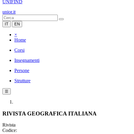
UNIFIND
unior.it
IT
EN
×
Home
Corsi
Insegnamenti
Persone
Strutture
☰
RIVISTA GEOGRAFICA ITALIANA
Rivista
Codice: