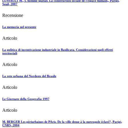
LUSSAULT M., L'homme spatial. La construction sociale de l'espace humain,, Parigi,
Seuil, 2007
Recensione
La memoria nel presente
Articolo
La politica di incentivazione industriale in Basilicata. Considerazioni sugli effetti
territoriali
Articolo
La rete urbana del Nordeste del Brasile
Articolo
Le Giornate della Geografia 1997
Articolo
M. BERGER Les périurbaines de PAris. De la ville dense à la metropole éclaté?, Parigi,
CNRS, 2004