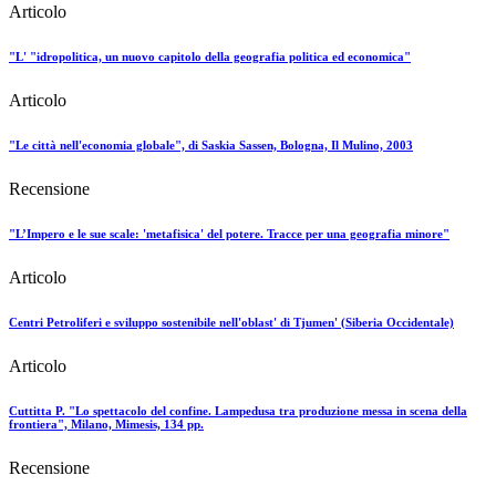
Articolo
"L' "idropolitica, un nuovo capitolo della geografia politica ed economica"
Articolo
"Le città nell'economia globale", di Saskia Sassen, Bologna, Il Mulino, 2003
Recensione
"L’Impero e le sue scale: 'metafisica' del potere. Tracce per una geografia minore"
Articolo
Centri Petroliferi e sviluppo sostenibile nell'oblast' di Tjumen' (Siberia Occidentale)
Articolo
Cuttitta P. "Lo spettacolo del confine. Lampedusa tra produzione messa in scena della
frontiera", Milano, Mimesis, 134 pp.
Recensione