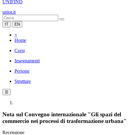
UNIFIND
unior.it
IT
EN
×
Home
Corsi
Insegnamenti
Persone
Strutture
☰
Nota sul Convegno internazionale "Gli spazi del
commercio nei processi di trasformazione urbana"
Recensione