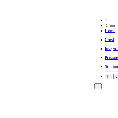
×
Home
Corsi
Insegna
Persone
Struttur
IT
E
☰