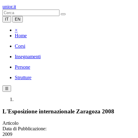
unior.it
IT
EN
×
Home
Corsi
Insegnamenti
Persone
Strutture
☰
L'Esposizione internazionale Zaragoza 2008
Articolo
Data di Pubblicazione:
2009