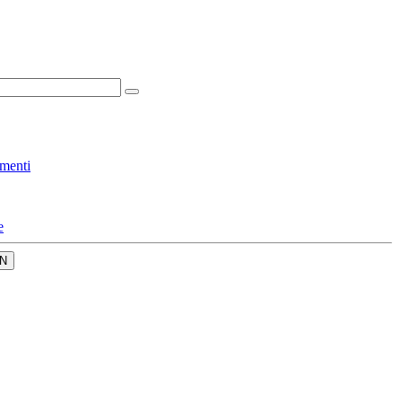
menti
e
N