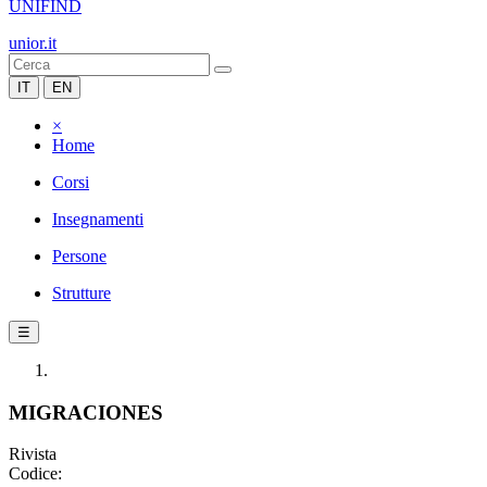
UNIFIND
unior.it
IT
EN
×
Home
Corsi
Insegnamenti
Persone
Strutture
☰
MIGRACIONES
Rivista
Codice: