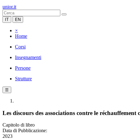
unior.it
IT
EN
×
Home
Corsi
Insegnamenti
Persone
Strutture
☰
Les discours des associations contre le réchauffement 
Capitolo di libro
Data di Pubblicazione:
2023