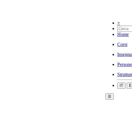
×
Home
Corsi
Insegna
Persone
Struttur
IT
E
☰