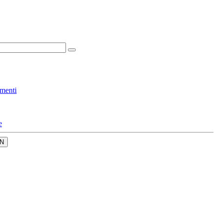
menti
e
N