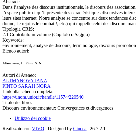
Abstract:
Dans l’analyse des discours institutionnels, le discours des associatio
l’espace public et qu’il présente des caractéristiques discursives inté
leurs sites internet. Notre analyse se concentre sur deux tendances disc
donne, Je rejoins le combat !, etc.) qui rappelle celui des discours mani
Tipologia CRIS:
2.1 Contributo in volume (Capitolo o Saggio)
Keywords:
environnement, analyse de discours, terminologie, discours promotion
Elenco autori:
Altmanova, J.; Pinto, S. N.
Autori di Ateneo:
ALTMANOVA JANA
PINTO SARAH NORA
Link alla scheda completa:
https://unora.unior.it/handle/11574/220540
Titolo del libro:
Discours environnementaux Convergences et divergences
Utilizzo dei cookie
Realizzato con
VIVO
| Designed by
Cineca
| 26.7.2.1