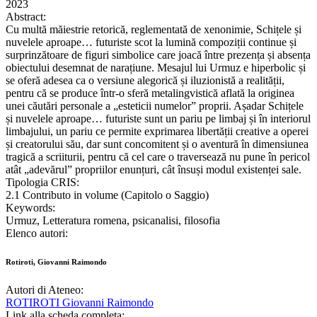
2023
Abstract:
Cu multă măiestrie retorică, reglementată de xenonimie, Schițele și
nuvelele aproape… futuriste scot la lumină compoziții continue și
surprinzătoare de figuri simbolice care joacă între prezența și absența
obiectului desemnat de narațiune. Mesajul lui Urmuz e hiperbolic și
se oferă adesea ca o versiune alegorică și iluzionistă a realității,
pentru că se produce într-o sferă metalingvistică aflată la originea
unei căutări personale a „esteticii numelor” proprii. Așadar Schițele
și nuvelele aproape… futuriste sunt un pariu pe limbaj și în interiorul
limbajului, un pariu ce permite exprimarea libertății creative a operei
și creatorului său, dar sunt concomitent și o aventură în dimensiunea
tragică a scriiturii, pentru că cel care o traversează nu pune în pericol
atât „adevărul” propriilor enunțuri, cât însuși modul existenței sale.
Tipologia CRIS:
2.1 Contributo in volume (Capitolo o Saggio)
Keywords:
Urmuz, Letteratura romena, psicanalisi, filosofia
Elenco autori:
Rotiroti, Giovanni Raimondo
Autori di Ateneo:
ROTIROTI Giovanni Raimondo
Link alla scheda completa: