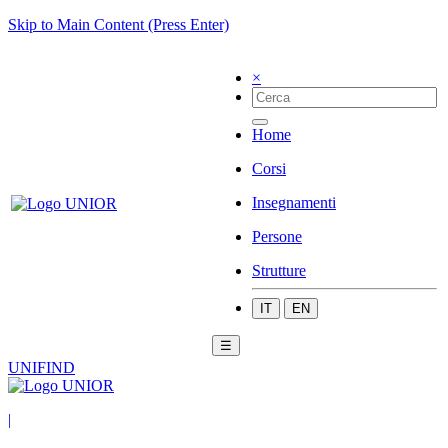
Skip to Main Content (Press Enter)
×
Home
Corsi
Insegnamenti
Persone
Strutture
IT
EN
☰
UNIFIND
|