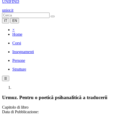
UNIFIND
unior.it
IT
EN
×
Home
Corsi
Insegnamenti
Persone
Strutture
☰
Urmuz. Pentru o poetică psihanalitică a traducerii
Capitolo di libro
Data di Pubblicazione: