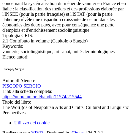
concernant la systématisation du métier de vannier en France et en
Italie : la classification des métiers et des professions élaborée par
l'INSEE (pour la partie française) et l'ISTAT (pour la partie
italienne) révèle une disparition croissante de cet art dans les
économies des deux pays, avec pour conséquence une perte
d'emplois et d'enrichissement sociolinguistique.
Tipologia CRIS:
2.1 Contributo in volume (Capitolo o Saggio)
Keywords:
vannerie, sociolinguistique, artisanat, unités terminologiques
Elenco autori:
Piscopo, Sergio
Autori di Ateneo:
PISCOPO SERGIO
Link alla scheda completa:
https://unora.unior.it/handle/11574/215544
Titolo del libro:
The Wor(l)ds of Neapolitan Arts and Crafts: Cultural and Linguistic
Perspectives
Utilizzo dei cookie
Realizzato con
VIVO
| Designed by
Cineca
| 26.7.2.1