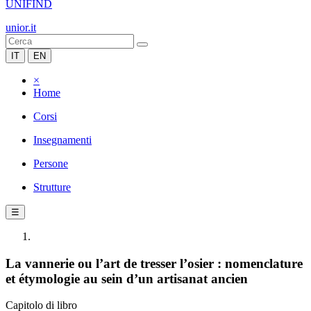
UNIFIND
unior.it
IT
EN
×
Home
Corsi
Insegnamenti
Persone
Strutture
☰
La vannerie ou l’art de tresser l’osier : nomenclature
et étymologie au sein d’un artisanat ancien
Capitolo di libro