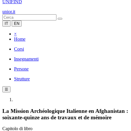
UNIFIND
unior.it
IT
EN
×
Home
Corsi
Insegnamenti
Persone
Strutture
☰
La Mission Archéologique Italienne en Afghanistan :
soixante-quinze ans de travaux et de mémoire
Capitolo di libro