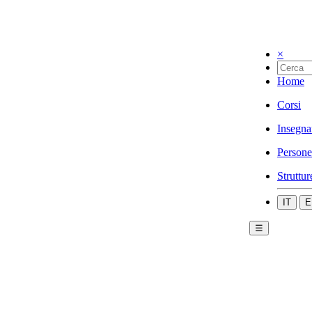
×
Home
Corsi
Insegna
Persone
Struttur
IT
E
☰