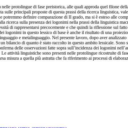
 nelle protolingue di fase preistorica, alle quali approda quel filone dell
a sulle principali proposte di questa prassi della ricerca linguistica, val
 potremmo definire comparazione di II grado, ma si è esteso alle compara
la ricerca sulla presenza dei logonimi nella prassi della linguistica macr
ssità di rappresentarsi precocemente e che quindi la riflessione sul fatto
 dei logonimi in questo lessico di base è anche il risultato di una proiez
i linguaggio e metalinguaggio. Nel presente lavoro, dopo aver analizzato 
 un bilancio di quanto è stato raccolto in questo ambito lessicale. Sono sta
 conferma delle osservazioni fatte sopra sull’incidenza dei logonimi nell’
. Le attività linguistiche sono presenti nelle protolingue ricostruite di fas
rsa misura a quella più astratta che fa riferimento ai processi di elabora