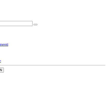
menti
e
N