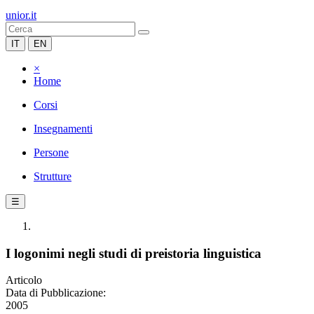
unior.it
IT
EN
×
Home
Corsi
Insegnamenti
Persone
Strutture
☰
I logonimi negli studi di preistoria linguistica
Articolo
Data di Pubblicazione:
2005