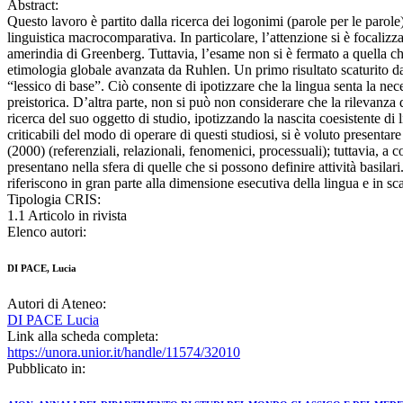
Abstract:
Questo lavoro è partito dalla ricerca dei logonimi (parole per le parole)
linguistica macrocomparativa. In particolare, l’attenzione si è focalizzat
amerindia di Greenberg. Tuttavia, l’esame non si è fermato a quella che
etimologia globale avanzata da Ruhlen. Un primo risultato scaturito dal
“lessico di base”. Ciò consente di ipotizzare che la lingua senta la nece
preistorica. D’altra parte, non si può non considerare che la rilevanza
ricerca del suo oggetto di studio, ipotizzando la nascita coesistente d
criticabili del modo di operare di questi studiosi, si è voluto presentare
(2000) (referenziali, relazionali, fenomenici, processuali); tuttavia, a
presentano nella sfera di quelle che si possono definire attività basilari
riferiscono in gran parte alla dimensione esecutiva della lingua e in sca
Tipologia CRIS:
1.1 Articolo in rivista
Elenco autori:
DI PACE, Lucia
Autori di Ateneo:
DI PACE Lucia
Link alla scheda completa:
https://unora.unior.it/handle/11574/32010
Pubblicato in: