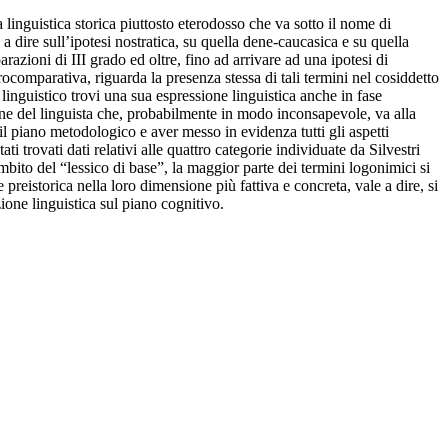
a linguistica storica piuttosto eterodosso che va sotto il nome di
e a dire sull’ipotesi nostratica, su quella dene-caucasica e su quella
zioni di III grado ed oltre, fino ad arrivare ad una ipotesi di
ocomparativa, riguarda la presenza stessa di tali termini nel cosiddetto
 linguistico trovi una sua espressione linguistica anche in fase
ione del linguista che, probabilmente in modo inconsapevole, va alla
il piano metodologico e aver messo in evidenza tutti gli aspetti
ti trovati dati relativi alle quattro categorie individuate da Silvestri
ambito del “lessico di base”, la maggior parte dei termini logonimici si
e preistorica nella loro dimensione più fattiva e concreta, vale a dire, si
zione linguistica sul piano cognitivo.