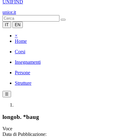
UNIFIND
unior.it
IT
EN
×
Home
Corsi
Insegnamenti
Persone
Strutture
☰
longob. *baug
Voce
Data di Pubblicazione: