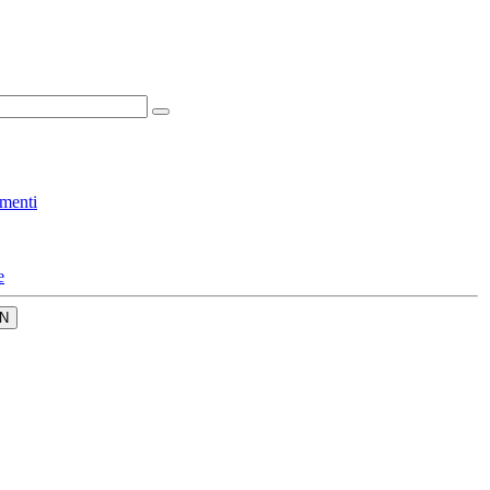
menti
e
N