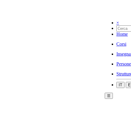
×
Home
Corsi
Insegna
Persone
Struttur
IT
E
☰