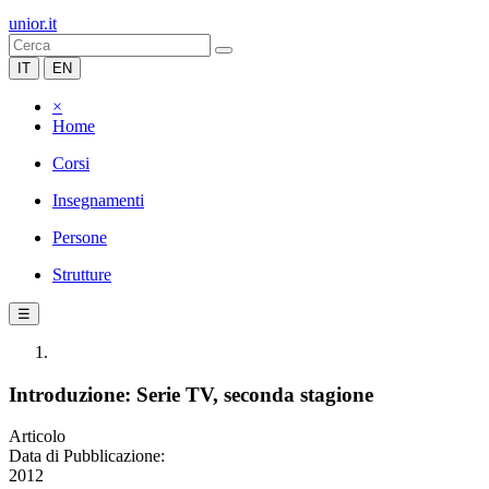
unior.it
IT
EN
×
Home
Corsi
Insegnamenti
Persone
Strutture
☰
Introduzione: Serie TV, seconda stagione
Articolo
Data di Pubblicazione:
2012