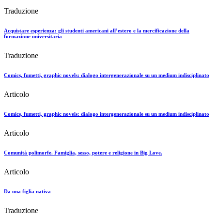
Traduzione
Acquistare esperienza: gli studenti americani all’estero e la mercificazione della
formazione universitaria
Traduzione
Comics, fumetti, graphic novels: dialogo intergenerazionale su un medium indisciplinato
Articolo
Comics, fumetti, graphic novels: dialogo intergenerazionale su un medium indisciplinato
Articolo
Comunità polimorfe. Famiglia, sesso, potere e religione in Big Love.
Articolo
Da una figlia nativa
Traduzione