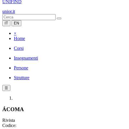
UNIFIND
unior.it
IT
EN
×
Home
Corsi
Insegnamenti
Persone
Strutture
☰
ÁCOMA
Rivista
Codice: