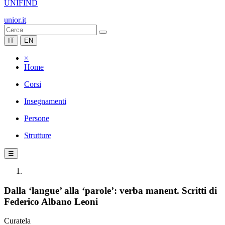
UNIFIND
unior.it
IT
EN
×
Home
Corsi
Insegnamenti
Persone
Strutture
☰
Dalla ‘langue’ alla ‘parole’: verba manent. Scritti di
Federico Albano Leoni
Curatela