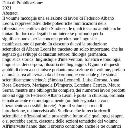
Data di Pubblicazione:
2021
Abstract:
Il volume raccoglie una selezione di lavori di Federico Albano
Leoni, rappresentativi delle poliedriche ramificazioni della
riflessione scientifica dello Studioso, le quali toccano ambiti anche
lontani fra loro ma legati da un interesse profondo per la
significazione e per la concreta produzione linguistica,
manifestazione di parole. In ciascuno di essi la produzione
scientifica di Albano Leoni ha tracciato un solco importante, che ha
segnato gli sviluppi di ciascun settore: filologia germanica,
linguistica storica, linguistique d'intervention, fonetica e fonologia,
linguistica dei corpora, filosofia del linguaggio. Ognuno di questi
ambiti di ricerca costituisce pertanto una sezione del volume, prefato
da un/a suo/a allievo/a o da chi comunque come tale gli è stato/a
scientificamente vicino/a (Simona Leonardi, Luisa Corona, Anna
Rosa Guerriero, Mariapaola D'Imperio, Loredana Cerrato, Mauro
Serra), mentre una bibliografia completa dei numerosi lavori prodotti
sino ad oggi da Federico Albano Leoni è posta in chiusura, ordinata
tematicamente e cronologicamente (un link segnala i lavori
liberamente accessibili in rete). Apre il volume, a mo' di
introduzione, un'intervista allo Studioso che intreccia ricordi
scientifici e riflessioni sulle prospettive future alle quali oggi si apre,
o si potrebbe aprire, ciascuna delle sezioni tematiche del volume.
All'intervista hanno dato il proprio contributo anche le tre curatrici