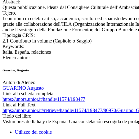
Abstract:
Questa pubblicazione, ideata dal Consigliere Culturale dell’Ambasciata d
Tejero.
I contributi di celebri artisti, accademici, scrittori ed ispanisti devono 
grazie alla collaborazione dell’IILA (Organizzazione Internazionale Italo
anche il sostegno della Fondazione Formentor, del Gruppo Barceló e 
Tipologia CRIS:
2.1 Contributo in volume (Capitolo o Saggio)
Keywords:
Italia, España, relaciones
Elenco autori:
Guarino, Augusto
Autori di Ateneo:
GUARINO Augusto
Link alla scheda completa:
https://unora.unior.it/handle/11574/198477
Link al Full Text:
https://unora.unior.it//retrieve/handle/11574/198477/86970/Guarino
Titolo del libro:
Vislumbres de Italia y de España. Una constelación escogida de prota
Utilizzo dei cookie