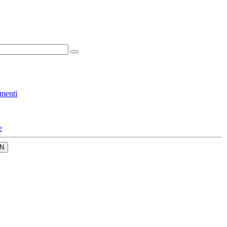
menti
e
N