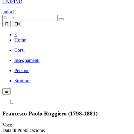
UNIFIND
unior.it
IT
EN
×
Home
Corsi
Insegnamenti
Persone
Strutture
☰
Francesco Paolo Ruggiero (1798-1881)
Voce
Data di Pubblicazione: