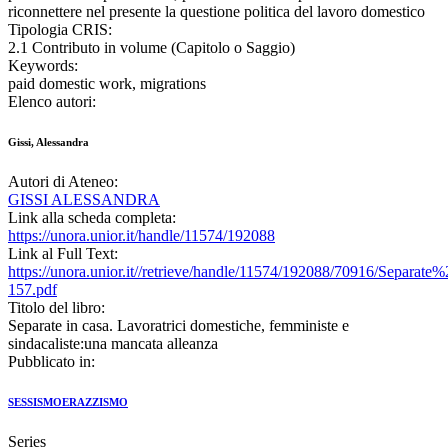
riconnettere nel presente la questione politica del lavoro domestico
Tipologia CRIS:
2.1 Contributo in volume (Capitolo o Saggio)
Keywords:
paid domestic work, migrations
Elenco autori:
Gissi, Alessandra
Autori di Ateneo:
GISSI ALESSANDRA
Link alla scheda completa:
https://unora.unior.it/handle/11574/192088
Link al Full Text:
https://unora.unior.it//retrieve/handle/11574/192088/70916/Sepa
157.pdf
Titolo del libro:
Separate in casa. Lavoratrici domestiche, femministe e
sindacaliste:una mancata alleanza
Pubblicato in:
SESSISMOERAZZISMO
Series