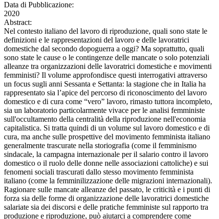
Data di Pubblicazione:
2020
Abstract:
Nel contesto italiano del lavoro di riproduzione, quali sono state le
definizioni e le rappresentazioni del lavoro e delle lavoratrici
domestiche dal secondo dopoguerra a oggi? Ma soprattutto, quali
sono state le cause o le contingenze delle mancate o solo potenziali
alleanze tra organizzazioni delle lavoratrici domestiche e movimenti
femministi? Il volume approfondisce questi interrogativi attraverso
un focus sugli anni Sessanta e Settanta: la stagione che in Italia ha
rappresentato sia l’apice del percorso di riconoscimento del lavoro
domestico e di cura come “vero” lavoro, rimasto tuttora incompleto,
sia un laboratorio particolarmente vivace per le analisi femministe
sull'occultamento della centralità della riproduzione nell'economia
capitalistica. Si tratta quindi di un volume sul lavoro domestico e di
cura, ma anche sulle prospettive del movimento femminista italiano
generalmente trascurate nella storiografia (come il femminismo
sindacale, la campagna internazionale per il salario contro il lavoro
domestico o il ruolo delle donne nelle associazioni cattoliche) e sui
fenomeni sociali trascurati dallo stesso movimento femminista
italiano (come la femminilizzazione delle migrazioni internazionali).
Ragionare sulle mancate alleanze del passato, le criticità e i punti di
forza sia delle forme di organizzazione delle lavoratrici domestiche
salariate sia dei discorsi e delle pratiche femministe sul rapporto tra
produzione e riproduzione, può aiutarci a comprendere come