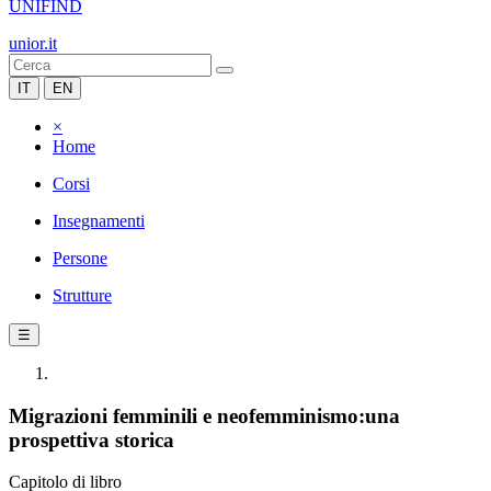
UNIFIND
unior.it
IT
EN
×
Home
Corsi
Insegnamenti
Persone
Strutture
☰
Migrazioni femminili e neofemminismo:una
prospettiva storica
Capitolo di libro