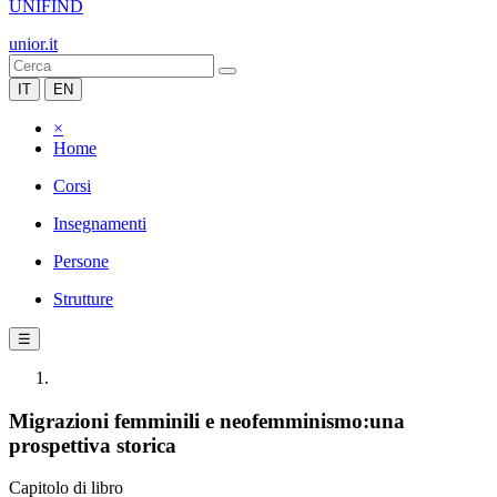
UNIFIND
unior.it
IT
EN
×
Home
Corsi
Insegnamenti
Persone
Strutture
☰
Migrazioni femminili e neofemminismo:una
prospettiva storica
Capitolo di libro