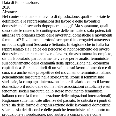
Data di Pubblicazione:
2020
Abstract:
Nel contesto italiano del lavoro di riproduzione, quali sono state le
definizioni e le rappresentazioni del lavoro e delle lavoratrici
domestiche dal secondo dopoguerra a oggi? Ma soprattutto, quali
sono state le cause o le contingenze delle mancate o solo potenziali
alleanze tra organizzazioni delle lavoratrici domestiche e movimenti
femministi? Il volume approfondisce questi interrogativi attraverso
un focus sugli anni Sessanta e Settanta: la stagione che in Italia ha
rappresentato sia l’apice del percorso di riconoscimento del lavoro
domestico e di cura come “vero” lavoro, rimasto tuttora incompleto,
sia un laboratorio particolarmente vivace per le analisi femministe
sull'occultamento della centralità della riproduzione nell'economia
capitalistica. Si tratta quindi di un volume sul lavoro domestico e di
cura, ma anche sulle prospettive del movimento femminista italiano
generalmente trascurate nella storiografia (come il femminismo
sindacale, la campagna internazionale per il salario contro il lavoro
domestico o il ruolo delle donne nelle associazioni cattoliche) e sui
fenomeni sociali trascurati dallo stesso movimento femminista
italiano (come la femminilizzazione delle migrazioni internazionali).
Ragionare sulle mancate alleanze del passato, le criticità e i punti di
forza sia delle forme di organizzazione delle lavoratrici domestiche
salariate sia dei discorsi e delle pratiche femministe sul rapporto tra
produzione e riproduzione, può aiutarci a comprendere come