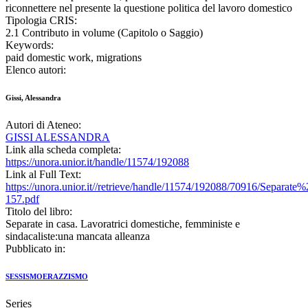
riconnettere nel presente la questione politica del lavoro domestico
Tipologia CRIS:
2.1 Contributo in volume (Capitolo o Saggio)
Keywords:
paid domestic work, migrations
Elenco autori:
Gissi, Alessandra
Autori di Ateneo:
GISSI ALESSANDRA
Link alla scheda completa:
https://unora.unior.it/handle/11574/192088
Link al Full Text:
https://unora.unior.it//retrieve/handle/11574/192088/70916/Sepa
157.pdf
Titolo del libro:
Separate in casa. Lavoratrici domestiche, femministe e
sindacaliste:una mancata alleanza
Pubblicato in:
SESSISMOERAZZISMO
Series