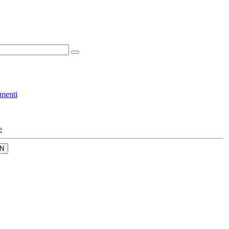
menti
e
N