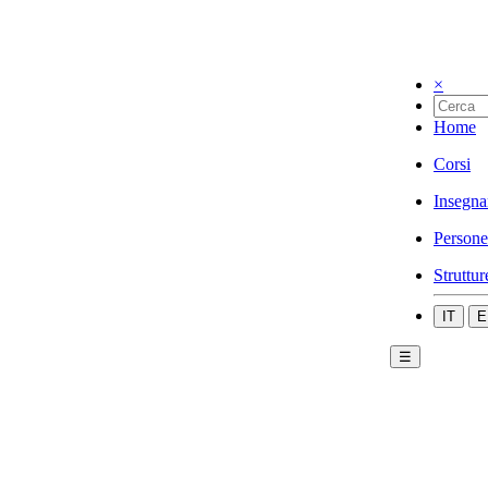
×
Home
Corsi
Insegna
Persone
Struttur
IT
E
☰