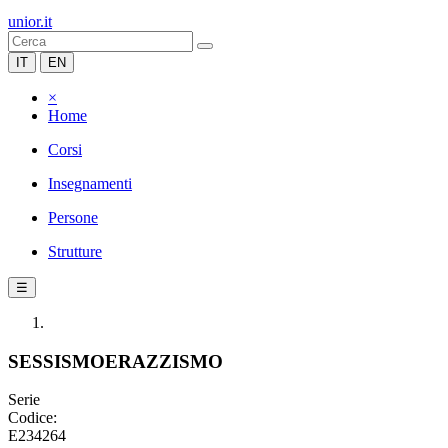
unior.it
IT
EN
×
Home
Corsi
Insegnamenti
Persone
Strutture
☰
SESSISMOERAZZISMO
Serie
Codice:
E234264