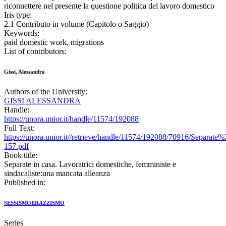
riconnettere nel presente la questione politica del lavoro domestico
Iris type:
2.1 Contributo in volume (Capitolo o Saggio)
Keywords:
paid domestic work, migrations
List of contributors:
Gissi, Alessandra
Authors of the University:
GISSI ALESSANDRA
Handle:
https://unora.unior.it/handle/11574/192088
Full Text:
https://unora.unior.it//retrieve/handle/11574/192088/70916/Sepa
157.pdf
Book title:
Separate in casa. Lavoratrici domestiche, femministe e
sindacaliste:una mancata alleanza
Published in:
SESSISMOERAZZISMO
Series