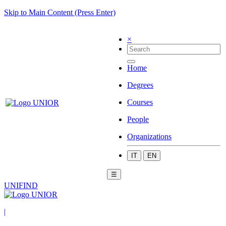
Skip to Main Content (Press Enter)
×
Home
Degrees
Courses
People
Organizations
IT
EN
☰
UNIFIND
|