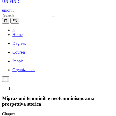
UNIFIND
unior.it
IT
EN
×
Home
Degrees
Courses
People
Organizations
☰
Migrazioni femminili e neofemminismo:una
prospettiva storica
Chapter