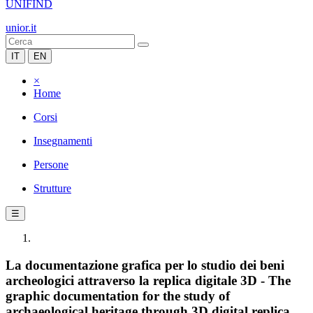
UNIFIND
unior.it
IT
EN
×
Home
Corsi
Insegnamenti
Persone
Strutture
☰
La documentazione grafica per lo studio dei beni
archeologici attraverso la replica digitale 3D - The
graphic documentation for the study of
archaeological heritage through 3D digital replica,