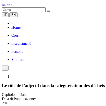
unior.it
IT
EN
×
Home
Corsi
Insegnamenti
Persone
Strutture
☰
Le rôle de l’adjectif dans la catégorisation des déchets
Capitolo di libro
Data di Pubblicazione:
2018