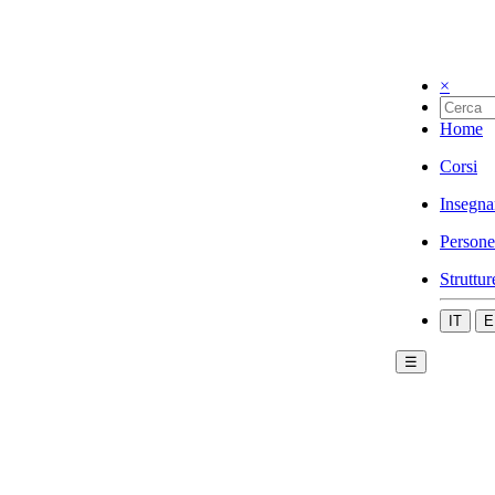
×
Home
Corsi
Insegna
Persone
Struttur
IT
E
☰