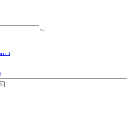
menti
e
N