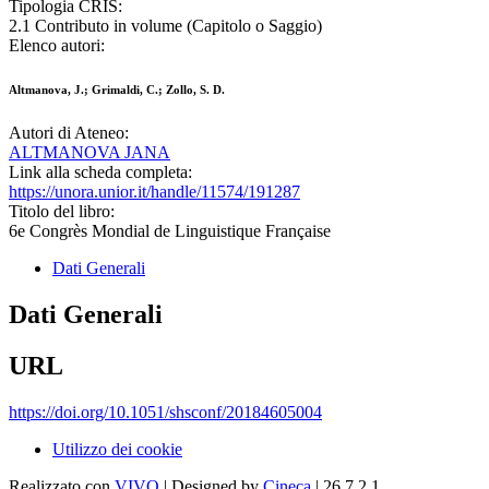
Tipologia CRIS:
2.1 Contributo in volume (Capitolo o Saggio)
Elenco autori:
Altmanova, J.; Grimaldi, C.; Zollo, S. D.
Autori di Ateneo:
ALTMANOVA JANA
Link alla scheda completa:
https://unora.unior.it/handle/11574/191287
Titolo del libro:
6e Congrès Mondial de Linguistique Française
Dati Generali
Dati Generali
URL
https://doi.org/10.1051/shsconf/20184605004
Utilizzo dei cookie
Realizzato con
VIVO
| Designed by
Cineca
| 26.7.2.1