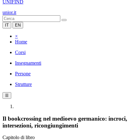
UNIFIND
unior.it
IT
EN
×
Home
Corsi
Insegnamenti
Persone
Strutture
☰
Il bookcrossing nel medioevo germanico: incroci,
intersezioni, ricongiungimenti
Capitolo di libro