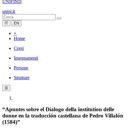
UNIFIND
unior.it
IT
EN
×
Home
Corsi
Insegnamenti
Persone
Strutture
☰
“Apuntes sobre el Dialogo della institution delle
donne en la traducción castellana de Pedro Villalón
(1584)”